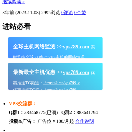
继续阅读 »
3年前 (2023-11-08)
2995浏览
0评论
0
个赞
进站必看
全球主机网络监测 >>
vps789.com
实
时监控全球300多个VPS主机的网络情况
最新最全主机优惠 >>
vps789.com
优
惠推送TG频道：
https://t.me/vps789_c
优惠推送TG群：
https://t.me/vps789
VPS交流群：
Q群1：
283468775(已满)
Q群2：
883641794
投稿&广告：
广告位￥100/月起
合作说明