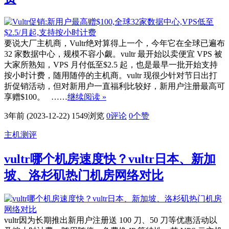
要说大厂主机商，Vultr绝对算得上一个，今年它在全球已遍布
32 家数据中心，规模不容小觑。vultr 最开始以卖便宜 VPS 被
大家所熟知，VPS 月付低至$2.5 起，也是最早一批开始支持
按小时计费，随用随停的主机商。vultr 现很少针对节日出打
折促销活动，但对新用户一直福利比较好，新用户注册最高可
享赠$100。 ……
继续阅读 »
3年前 (2023-12-22)
1549浏览
0评论
0
个赞
主机测评
vultr哪个机房速度快？vultr日本、新加
坡、洛杉矶热门机房网络对比
vultr因为长期推出新用户注册送 100 刀、50 刀等优惠活动以