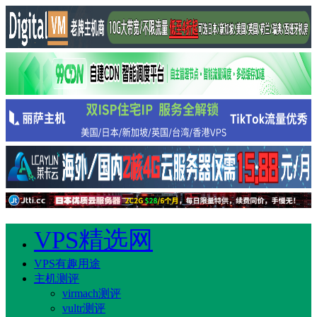
VPS精选网
VPS有趣用途
主机测评
virmach测评
vultr测评