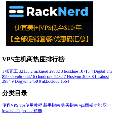
VPS主机商热度排行榜
1
搬瓦工
32133
2
racknerd
29882
3
hostdare
10715
4
Digital-vm
8590
5
vultr
6647
6
cloudcone
5432
7
Hostyun
4098
8
Lisahost
3984
9
Dogyun
2458
9
akkocloud
1564
分类目录
便宜VPS
vps使用教程
新手指南
购买指南
vps面板功能
双十一
lowendtalk
hostloc精选