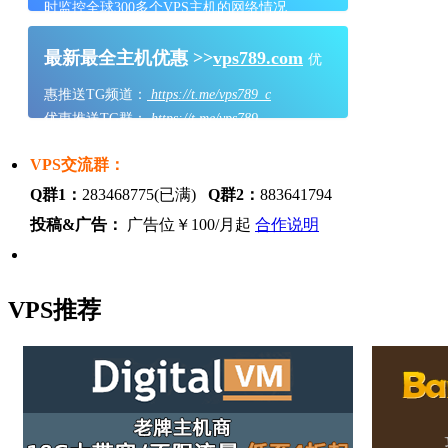
时监控全球300多个VPS主机的网络情况
最新最全主机优惠 >>
vps789.com
优
惠推送TG频道：
https://t.me/vps789_c
优惠推送TG群：
https://t.me/vps789
VPS交流群：
Q群1：
283468775(已满)
Q群2：
883641794
投稿&广告：
广告位￥100/月起
合作说明
VPS推荐