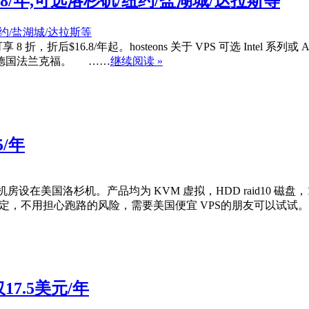
16.8/年,可选洛杉矶/纽约/盐湖城/达拉斯等
享 8 折，折后$16.8/年起。hosteons 关于 VPS 可选 Intel
德国法兰克福。 ……
继续阅读 »
5/年
在美国洛杉机。产品均为 KVM 虚拟，HDD raid10 磁盘，1Gbps 带宽
稳定，不用担心跑路的风险，需要美国便宜 VPS的朋友可以试试
仅17.5美元/年