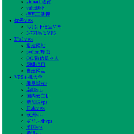
virmach测评
vultr测评
搬瓦工测评
优秀VPS
3刀以下便宜VPS
3-7刀品质VPS
玩转VPS
搭建网站
python/爬虫
QQ/微信机器人
网赚项目
自建网盘
VPS主机大全
俄罗斯vps
南非vps
国内云主机
新加坡vps
日本VPS
欧洲vps
罗马尼亚vps
美国vps
香港vps