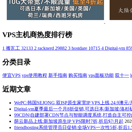
VPS主机商热度排行榜
1
搬瓦工
32133
2
racknerd
29882
3
hostdare
10715
4
Digital-vm
85
分类目录
便宜VPS
vps使用教程
新手指南
购买指南
vps面板功能
双十一
近期文章
WePC:韩国SEJONG 双ISP原生家宽IP VPS上线,24.9澳元
Digital-vm夏季最后一个月8折促销,可选日本/新加坡/洛
99CDN|自建部署CDN节点与智能调度系统,打造自主可
荫云新品上线:新加坡原生IP VPS限时7折,折后$7/月起
20
friendhosting系统管理员日促销:全场VPS一次性5折,折