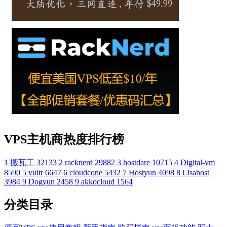
VPS主机商热度排行榜
1
搬瓦工
32133
2
racknerd
29882
3
hostdare
10715
4
Digital-vm
8590
5
vultr
6647
6
cloudcone
5432
7
Hostyun
4098
8
Lisahost
3984
9
Dogyun
2458
9
akkocloud
1564
分类目录