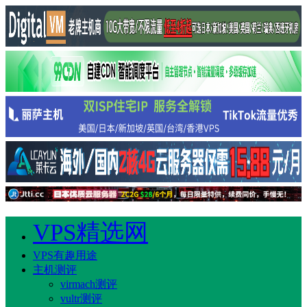
VPS精选网
VPS有趣用途
主机测评
virmach测评
vultr测评