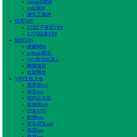
virmach测评
vultr测评
搬瓦工测评
优秀VPS
3刀以下便宜VPS
3-7刀品质VPS
玩转VPS
搭建网站
python/爬虫
QQ/微信机器人
网赚项目
自建网盘
VPS主机大全
俄罗斯vps
南非vps
国内云主机
新加坡vps
日本VPS
欧洲vps
罗马尼亚vps
美国vps
香港vps