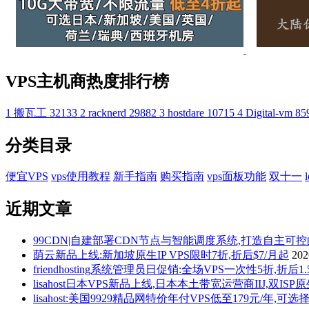
VPS主机商热度排行榜
1
搬瓦工
32133
2
racknerd
29882
3
hostdare
10715
4
Digital-vm
85
分类目录
便宜VPS
vps使用教程
新手指南
购买指南
vps面板功能
双十一
近期文章
99CDN|自建部署CDN节点与智能调度系统,打造自主可
荫云新品上线:新加坡原生IP VPS限时7折,折后$7/月起
20
friendhosting系统管理员日促销:全场VPS一次性5折,折
lisahost日本VPS新品上线,日本本土带宽运营商IIJ,双ISP
lisahost:美国9929精品网特价年付VPS低至179元/年,可选