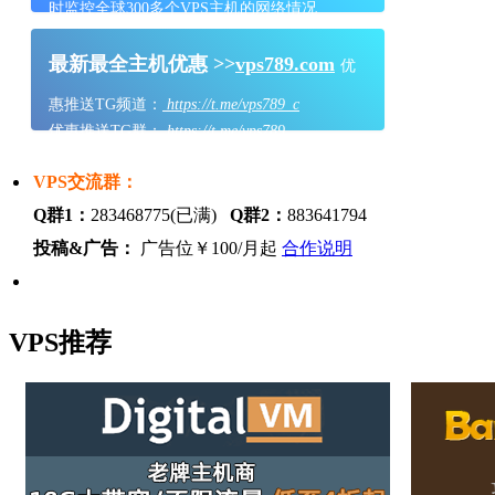
时监控全球300多个VPS主机的网络情况
最新最全主机优惠 >>
vps789.com
优
惠推送TG频道：
https://t.me/vps789_c
优惠推送TG群：
https://t.me/vps789
VPS交流群：
Q群1：
283468775(已满)
Q群2：
883641794
投稿&广告：
广告位￥100/月起
合作说明
VPS推荐