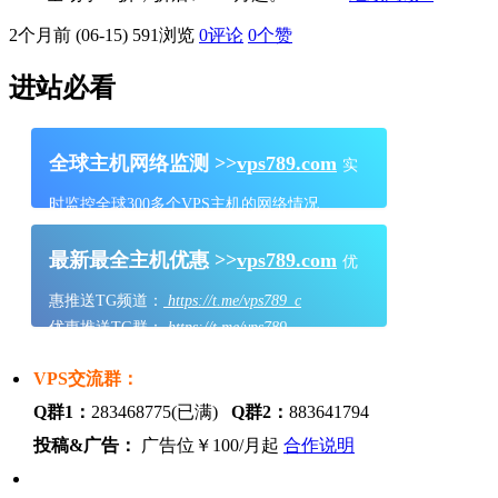
2个月前 (06-15)
591浏览
0评论
0
个赞
进站必看
全球主机网络监测 >>
vps789.com
实
时监控全球300多个VPS主机的网络情况
最新最全主机优惠 >>
vps789.com
优
惠推送TG频道：
https://t.me/vps789_c
优惠推送TG群：
https://t.me/vps789
VPS交流群：
Q群1：
283468775(已满)
Q群2：
883641794
投稿&广告：
广告位￥100/月起
合作说明