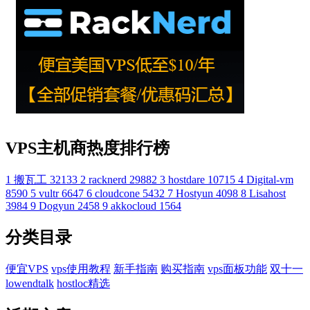
VPS主机商热度排行榜
1
搬瓦工
32133
2
racknerd
29882
3
hostdare
10715
4
Digital-vm
8590
5
vultr
6647
6
cloudcone
5432
7
Hostyun
4098
8
Lisahost
3984
9
Dogyun
2458
9
akkocloud
1564
分类目录
便宜VPS
vps使用教程
新手指南
购买指南
vps面板功能
双十一
lowendtalk
hostloc精选