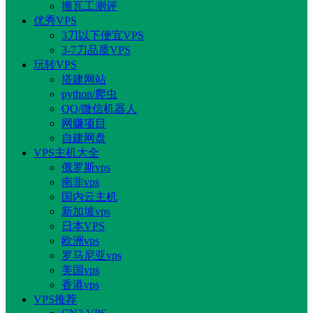
搬瓦工测评
优秀VPS
3刀以下便宜VPS
3-7刀品质VPS
玩转VPS
搭建网站
python/爬虫
QQ/微信机器人
网赚项目
自建网盘
VPS主机大全
俄罗斯vps
南非vps
国内云主机
新加坡vps
日本VPS
欧洲vps
罗马尼亚vps
美国vps
香港vps
VPS推荐