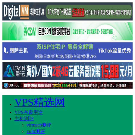
VPS精选网
VPS有趣用途
主机测评
virmach测评
vultr测评