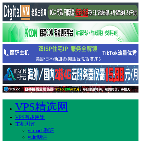
VPS精选网
VPS有趣用途
主机测评
virmach测评
vultr测评