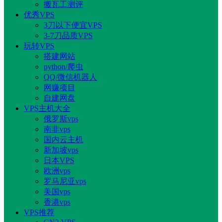
搬瓦工测评
优秀VPS
3刀以下便宜VPS
3-7刀品质VPS
玩转VPS
搭建网站
python/爬虫
QQ/微信机器人
网赚项目
自建网盘
VPS主机大全
俄罗斯vps
南非vps
国内云主机
新加坡vps
日本VPS
欧洲vps
罗马尼亚vps
美国vps
香港vps
VPS推荐