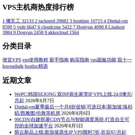
VPS主机商热度排行榜
1
搬瓦工
32133
2
racknerd
29882
3
hostdare
10715
4
Digital-vm
8590
5
vultr
6647
6
cloudcone
5432
7
Hostyun
4098
8
Lisahost
3984
9
Dogyun
2458
9
akkocloud
1564
分类目录
便宜VPS
vps使用教程
新手指南
购买指南
vps面板功能
双十一
lowendtalk
hostloc精选
近期文章
WePC:韩国SEJONG 双ISP原生家宽IP VPS上线,24.9澳元/
月起
2026年8月7日
Digital-vm夏季最后一个月8折促销,可选日本/新加坡/洛杉
矶/西雅图/伦敦等机房
2026年8月6日
99CDN|自建部署CDN节点与智能调度系统,打造自主可
控的全球加速平台
2026年8月5日
荫云新品上线:新加坡原生IP VPS限时7折,折后$7/月起