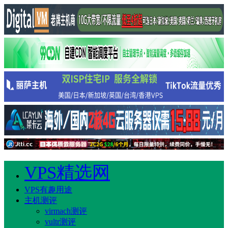
VPS精选网
VPS有趣用途
主机测评
virmach测评
vultr测评