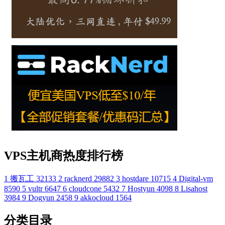
VPS主机商热度排行榜
1
搬瓦工
32133
2
racknerd
29882
3
hostdare
10715
4
Digital-vm
8590
5
vultr
6647
6
cloudcone
5432
7
Hostyun
4098
8
Lisahost
3984
9
Dogyun
2458
9
akkocloud
1564
分类目录