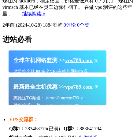
现在的 racknerd，稳定便宜，价格最低只有 0.7 刀/月，现在的
virmach 基本已经在灵车边缘徘徊了。 在做 vps 测评的这些年
里，……
继续阅读 »
2年前 (2024-10-28)
1884浏览
0评论
0
个赞
进站必看
全球主机网络监测 >>
vps789.com
实
时监控全球300多个VPS主机的网络情况
最新最全主机优惠 >>
vps789.com
优
惠推送TG频道：
https://t.me/vps789_c
优惠推送TG群：
https://t.me/vps789
VPS交流群：
Q群1：
283468775(已满)
Q群2：
883641794