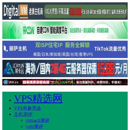
VPS精选网
VPS有趣用途
主机测评
virmach测评
vultr测评