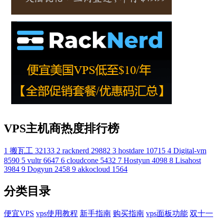
VPS主机商热度排行榜
1
搬瓦工
32133
2
racknerd
29882
3
hostdare
10715
4
Digital-vm
8590
5
vultr
6647
6
cloudcone
5432
7
Hostyun
4098
8
Lisahost
3984
9
Dogyun
2458
9
akkocloud
1564
分类目录
便宜VPS
vps使用教程
新手指南
购买指南
vps面板功能
双十一