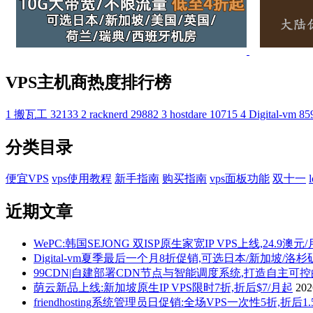
VPS主机商热度排行榜
1
搬瓦工
32133
2
racknerd
29882
3
hostdare
10715
4
Digital-vm
85
分类目录
便宜VPS
vps使用教程
新手指南
购买指南
vps面板功能
双十一
近期文章
WePC:韩国SEJONG 双ISP原生家宽IP VPS上线,24.9澳元
Digital-vm夏季最后一个月8折促销,可选日本/新加坡/洛
99CDN|自建部署CDN节点与智能调度系统,打造自主可
荫云新品上线:新加坡原生IP VPS限时7折,折后$7/月起
20
friendhosting系统管理员日促销:全场VPS一次性5折,折