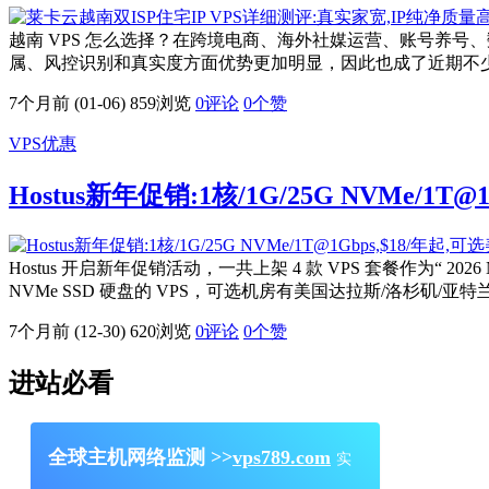
越南 VPS 怎么选择？在跨境电商、海外社媒运营、账号养号、数
属、风控识别和真实度方面优势更加明显，因此也成了近期不少用户重
7个月前 (01-06)
859浏览
0评论
0
个赞
VPS优惠
Hostus新年促销:1核/1G/25G NVMe/1
Hostus 开启新年促销活动，一共上架 4 款 VPS 套餐作为“ 202
NVMe SSD 硬盘的 VPS，可选机房有美国达拉斯/洛杉
7个月前 (12-30)
620浏览
0评论
0
个赞
进站必看
全球主机网络监测 >>
vps789.com
实