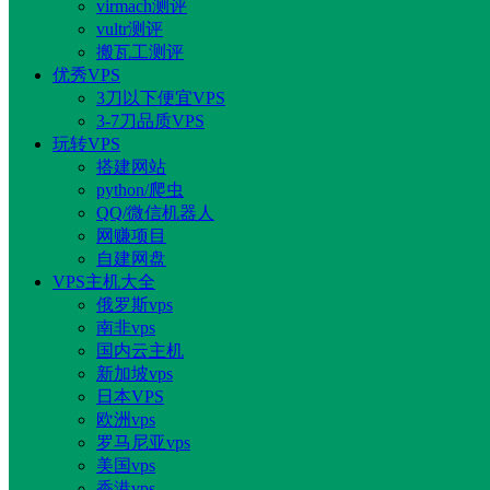
virmach测评
vultr测评
搬瓦工测评
优秀VPS
3刀以下便宜VPS
3-7刀品质VPS
玩转VPS
搭建网站
python/爬虫
QQ/微信机器人
网赚项目
自建网盘
VPS主机大全
俄罗斯vps
南非vps
国内云主机
新加坡vps
日本VPS
欧洲vps
罗马尼亚vps
美国vps
香港vps