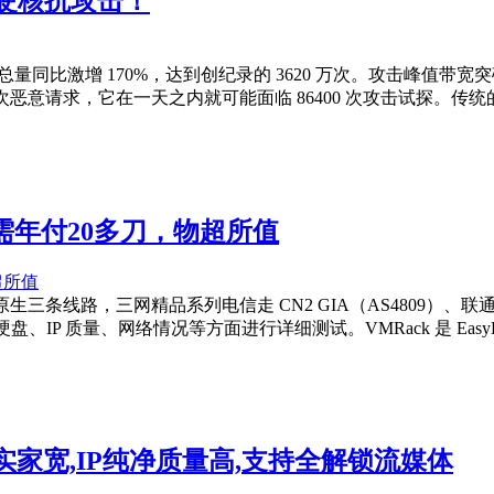
 硬核抗攻击！
同比激增 170%，达到创纪录的 3620 万次。攻击峰值带宽突破 31.
恶意请求，它在一天之内就可能面临 86400 次攻击试探。传统
需年付20多刀，物超所值
条线路，三网精品系列电信走 CN2 GIA（AS4809）、联通走 C
、IP 质量、网络情况等方面进行详细测试。VMRack 是 EasyL
真实家宽,IP纯净质量高,支持全解锁流媒体