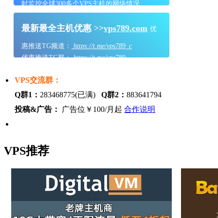
时监控全球300多个VPS主机的网络情况
最新最全主机优惠 >>
vps789.com
优
惠推送TG频道：
https://t.me/vps789_c
优惠推送TG群：
https://t.me/vps789
VPS交流群：
Q群1：
283468775(已满)
Q群2：
883641794
投稿&广告：
广告位￥100/月起
合作说明
VPS推荐