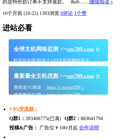
的是特价款订单不支持退款。 &nb……
继续阅读 »
10个月前 (10-22)
1393浏览
0评论
1
个赞
进站必看
全球主机网络监测 >>
vps789.com
实
时监控全球300多个VPS主机的网络情况
最新最全主机优惠 >>
vps789.com
优
惠推送TG频道：
https://t.me/vps789_c
优惠推送TG群：
https://t.me/vps789
VPS交流群：
Q群1：
283468775(已满)
Q群2：
883641794
投稿&广告：
广告位￥100/月起
合作说明