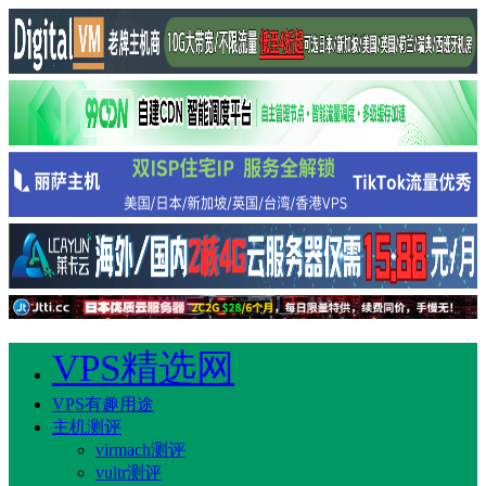
VPS精选网
VPS有趣用途
主机测评
virmach测评
vultr测评