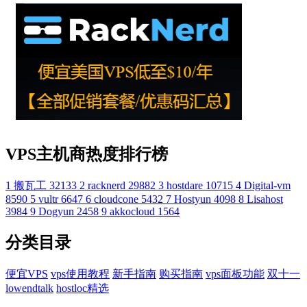
VPS主机商热度排行榜
1
搬瓦工
32133
2
racknerd
29882
3
hostdare
10715
4
Digital-vm
8590
5
vultr
6647
6
cloudcone
5432
7
Hostyun
4098
8
Lisahost
3984
9
Dogyun
2458
9
akkocloud
1564
分类目录
便宜VPS
vps使用教程
新手指南
购买指南
vps面板功能
双十一
lowendtalk
hostloc精选