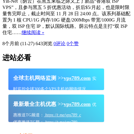
Yin-Net（荫云）在黑五来临之际又上了新品“香港双 ISP
VPS”，且参与黑五 5 折优惠活动，折后$5/月起，也是限时限
量售完即止，截止时间至 11 月 28 日 24:00 点。该系列基础配
置为 1 核 CPU/1G 内存/10G 硬盘/200Mbps 带宽/1000G 月流
量，双 ISP 住宅 IP，默认国际线路。荫云特点是主打“双 ISP
住宅……
继续阅读 »
8个月前 (11-27)
643浏览
0评论
0
个赞
进站必看
全球主机网络监测 >>
vps789.com
实
时监控全球300多个VPS主机的网络情况
最新最全主机优惠 >>
vps789.com
优
惠推送TG频道：
https://t.me/vps789_c
优惠推送TG群：
https://t.me/vps789