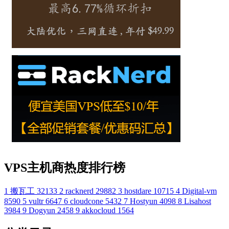
VPS主机商热度排行榜
1
搬瓦工
32133
2
racknerd
29882
3
hostdare
10715
4
Digital-vm
8590
5
vultr
6647
6
cloudcone
5432
7
Hostyun
4098
8
Lisahost
3984
9
Dogyun
2458
9
akkocloud
1564