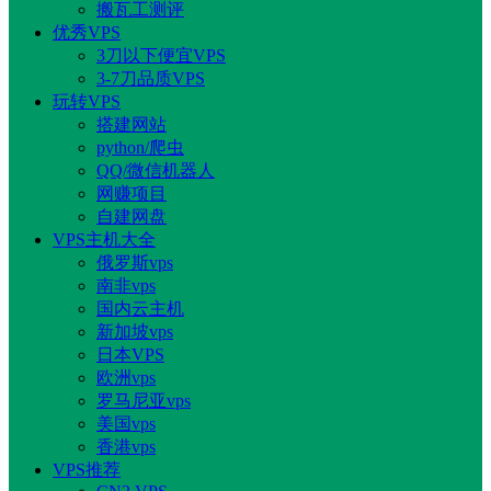
搬瓦工测评
优秀VPS
3刀以下便宜VPS
3-7刀品质VPS
玩转VPS
搭建网站
python/爬虫
QQ/微信机器人
网赚项目
自建网盘
VPS主机大全
俄罗斯vps
南非vps
国内云主机
新加坡vps
日本VPS
欧洲vps
罗马尼亚vps
美国vps
香港vps
VPS推荐