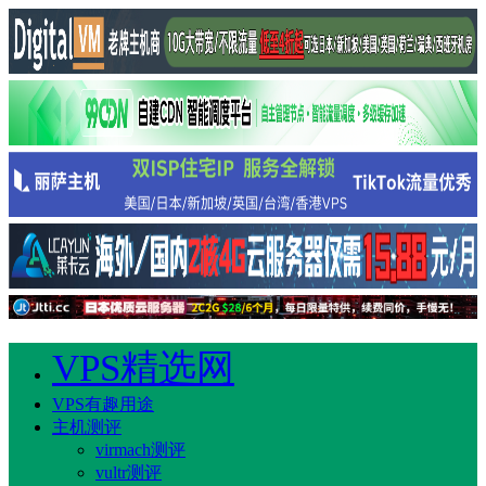
VPS精选网
VPS有趣用途
主机测评
virmach测评
vultr测评