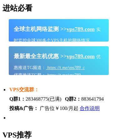
进站必看
全球主机网络监测 >>
vps789.com
实
时监控全球300多个VPS主机的网络情况
最新最全主机优惠 >>
vps789.com
优
惠推送TG频道：
https://t.me/vps789_c
优惠推送TG群：
https://t.me/vps789
VPS交流群：
Q群1：
283468775(已满)
Q群2：
883641794
投稿&广告：
广告位￥100/月起
合作说明
VPS推荐