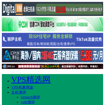
VPS精选网
VPS有趣用途
主机测评
virmach测评
vultr测评