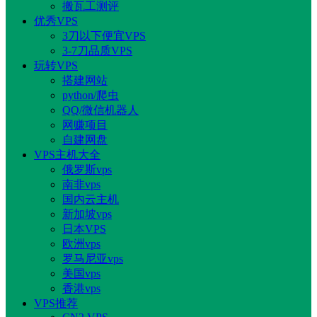
搬瓦工测评
优秀VPS
3刀以下便宜VPS
3-7刀品质VPS
玩转VPS
搭建网站
python/爬虫
QQ/微信机器人
网赚项目
自建网盘
VPS主机大全
俄罗斯vps
南非vps
国内云主机
新加坡vps
日本VPS
欧洲vps
罗马尼亚vps
美国vps
香港vps
VPS推荐