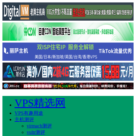
VPS精选网
VPS有趣用途
主机测评
virmach测评
vultr测评