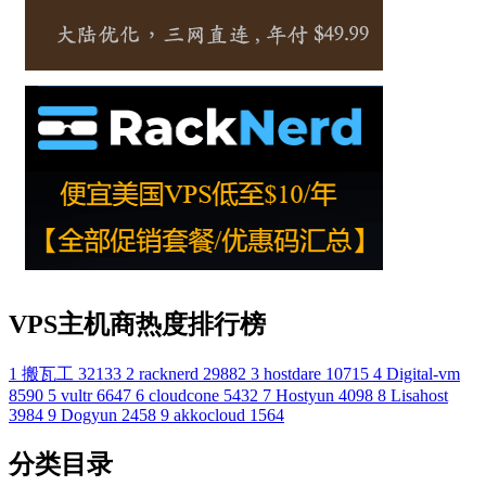
VPS主机商热度排行榜
1
搬瓦工
32133
2
racknerd
29882
3
hostdare
10715
4
Digital-vm
8590
5
vultr
6647
6
cloudcone
5432
7
Hostyun
4098
8
Lisahost
3984
9
Dogyun
2458
9
akkocloud
1564
分类目录