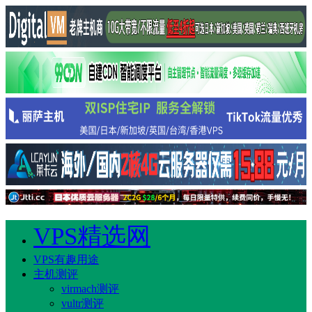
VPS精选网
VPS有趣用途
主机测评
virmach测评
vultr测评