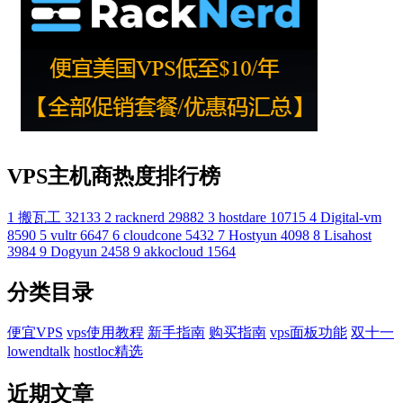
VPS主机商热度排行榜
1
搬瓦工
32133
2
racknerd
29882
3
hostdare
10715
4
Digital-vm
8590
5
vultr
6647
6
cloudcone
5432
7
Hostyun
4098
8
Lisahost
3984
9
Dogyun
2458
9
akkocloud
1564
分类目录
便宜VPS
vps使用教程
新手指南
购买指南
vps面板功能
双十一
lowendtalk
hostloc精选
近期文章