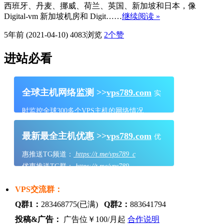
西班牙、丹麦、挪威、荷兰、英国、新加坡和日本，像
Digital-vm 新加坡机房和 Digit……
继续阅读 »
5年前 (2021-04-10)
4083浏览
2
个赞
进站必看
全球主机网络监测 >>
vps789.com
实
时监控全球300多个VPS主机的网络情况
最新最全主机优惠 >>
vps789.com
优
惠推送TG频道：
https://t.me/vps789_c
优惠推送TG群：
https://t.me/vps789
VPS交流群：
Q群1：
283468775(已满)
Q群2：
883641794
投稿&广告：
广告位￥100/月起
合作说明