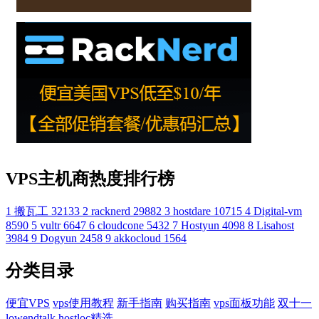
VPS主机商热度排行榜
1
搬瓦工
32133
2
racknerd
29882
3
hostdare
10715
4
Digital-vm
8590
5
vultr
6647
6
cloudcone
5432
7
Hostyun
4098
8
Lisahost
3984
9
Dogyun
2458
9
akkocloud
1564
分类目录
便宜VPS
vps使用教程
新手指南
购买指南
vps面板功能
双十一
lowendtalk
hostloc精选