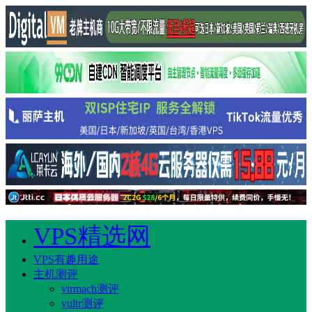
VPS精选网
VPS有趣用途
主机测评
virmach测评
vultr测评