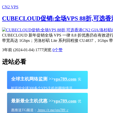
CN2 VPS
CUBECLOUD促销:全场VPS 88折,可选香港
CUBECLOUD 新年促销全场 VPS 一律 8.8 折优惠仍在有效进
带宽高达 1Gbps；另洛杉矶 Lite 系列回程接 CU4837，1Gb
3年前 (2024-01-04)
1777浏览
0
个赞
进站必看
全球主机网络监测 >>
vps789.com
实
时监控全球300多个VPS主机的网络情况
最新最全主机优惠 >>
vps789.com
优
惠推送TG频道：
https://t.me/vps789_c