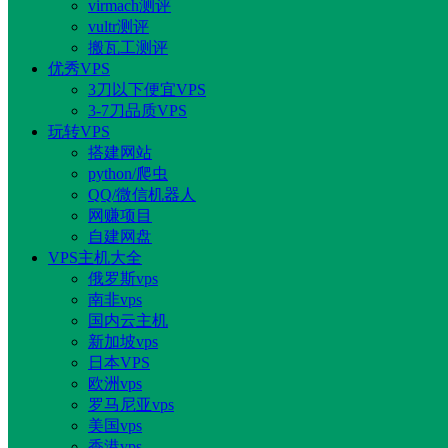
virmach测评
vultr测评
搬瓦工测评
优秀VPS
3刀以下便宜VPS
3-7刀品质VPS
玩转VPS
搭建网站
python/爬虫
QQ/微信机器人
网赚项目
自建网盘
VPS主机大全
俄罗斯vps
南非vps
国内云主机
新加坡vps
日本VPS
欧洲vps
罗马尼亚vps
美国vps
香港vps