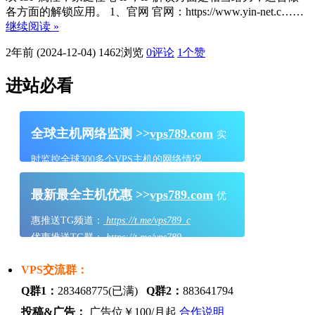
各方面的解锁应用。 1、官网 官网：https://www.yin-net.c……
继续阅读 »
2年前 (2024-12-04)
1462浏览
0评论
1
个赞
进站必看
全球主机网络监测 >>
vps789.com
实
时监控全球300多个VPS主机的网络情况
最新最全主机优惠 >>
vps789.com
优
惠推送TG频道：
https://t.me/vps789_c
优惠推送TG群：
https://t.me/vps789
VPS交流群：
Q群1：
283468775(已满)
Q群2：
883641794
投稿&广告：
广告位￥100/月起
合作说明