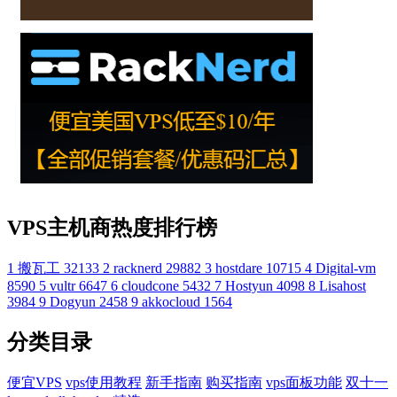
VPS主机商热度排行榜
1
搬瓦工
32133
2
racknerd
29882
3
hostdare
10715
4
Digital-vm
8590
5
vultr
6647
6
cloudcone
5432
7
Hostyun
4098
8
Lisahost
3984
9
Dogyun
2458
9
akkocloud
1564
分类目录
便宜VPS
vps使用教程
新手指南
购买指南
vps面板功能
双十一