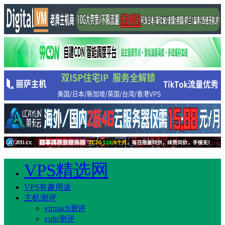
VPS精选网
VPS有趣用途
主机测评
virmach测评
vultr测评