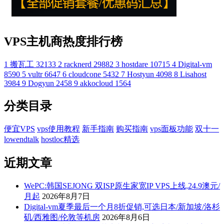
VPS主机商热度排行榜
1
搬瓦工
32133
2
racknerd
29882
3
hostdare
10715
4
Digital-vm
8590
5
vultr
6647
6
cloudcone
5432
7
Hostyun
4098
8
Lisahost
3984
9
Dogyun
2458
9
akkocloud
1564
分类目录
便宜VPS
vps使用教程
新手指南
购买指南
vps面板功能
双十一
lowendtalk
hostloc精选
近期文章
WePC:韩国SEJONG 双ISP原生家宽IP VPS上线,24.9澳元/
月起
2026年8月7日
Digital-vm夏季最后一个月8折促销,可选日本/新加坡/洛杉
矶/西雅图/伦敦等机房
2026年8月6日