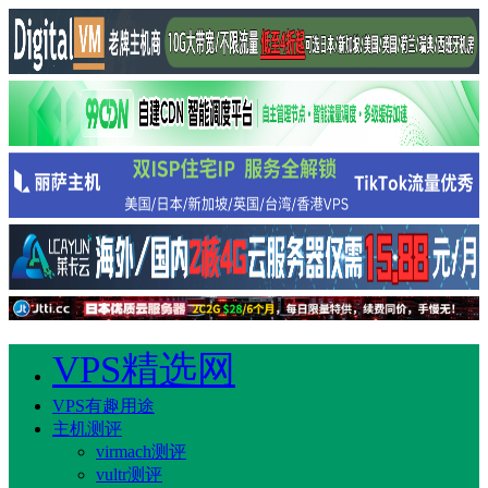
VPS精选网
VPS有趣用途
主机测评
virmach测评
vultr测评