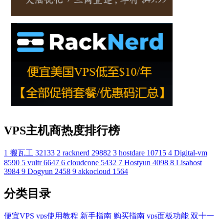
VPS主机商热度排行榜
1
搬瓦工
32133
2
racknerd
29882
3
hostdare
10715
4
Digital-vm
8590
5
vultr
6647
6
cloudcone
5432
7
Hostyun
4098
8
Lisahost
3984
9
Dogyun
2458
9
akkocloud
1564
分类目录
便宜VPS
vps使用教程
新手指南
购买指南
vps面板功能
双十一