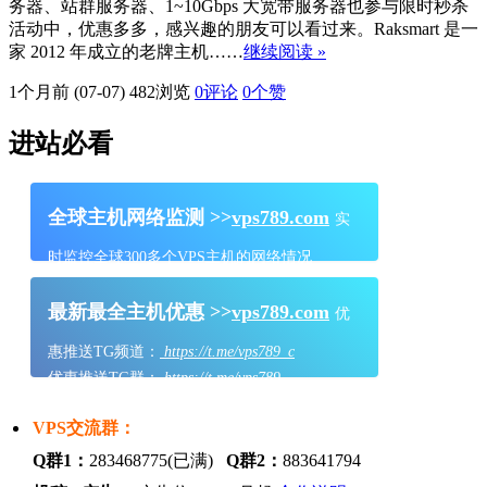
务器、站群服务器、1~10Gbps 大宽带服务器也参与限时秒杀
活动中，优惠多多，感兴趣的朋友可以看过来。Raksmart 是一
家 2012 年成立的老牌主机……
继续阅读 »
1个月前 (07-07)
482浏览
0评论
0
个赞
进站必看
全球主机网络监测 >>
vps789.com
实
时监控全球300多个VPS主机的网络情况
最新最全主机优惠 >>
vps789.com
优
惠推送TG频道：
https://t.me/vps789_c
优惠推送TG群：
https://t.me/vps789
VPS交流群：
Q群1：
283468775(已满)
Q群2：
883641794