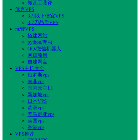
搬瓦工测评
优秀VPS
3刀以下便宜VPS
3-7刀品质VPS
玩转VPS
搭建网站
python/爬虫
QQ/微信机器人
网赚项目
自建网盘
VPS主机大全
俄罗斯vps
南非vps
国内云主机
新加坡vps
日本VPS
欧洲vps
罗马尼亚vps
美国vps
香港vps
VPS推荐