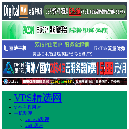
VPS精选网
VPS有趣用途
主机测评
virmach测评
vultr测评