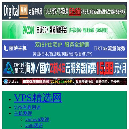
VPS精选网
VPS有趣用途
主机测评
virmach测评
vultr测评