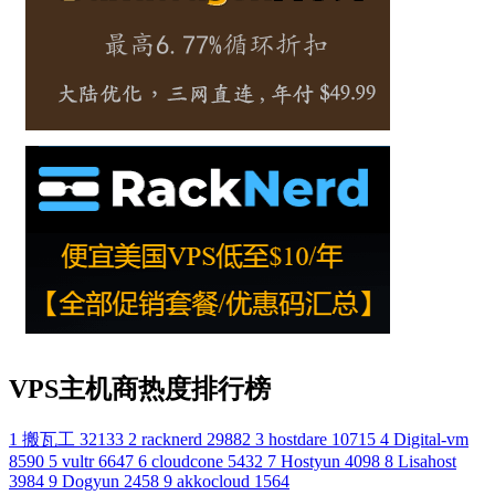
VPS主机商热度排行榜
1
搬瓦工
32133
2
racknerd
29882
3
hostdare
10715
4
Digital-vm
8590
5
vultr
6647
6
cloudcone
5432
7
Hostyun
4098
8
Lisahost
3984
9
Dogyun
2458
9
akkocloud
1564