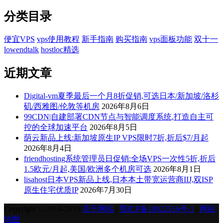
分类目录
便宜VPS
vps使用教程
新手指南
购买指南
vps面板功能
双十一
lowendtalk
hostloc精选
近期文章
Digital-vm夏季最后一个月8折促销,可选日本/新加坡/洛杉
矶/西雅图/伦敦等机房
2026年8月6日
99CDN|自建部署CDN节点与智能调度系统,打造自主可
控的全球加速平台
2026年8月5日
荫云新品上线:新加坡原生IP VPS限时7折,折后$7/月起
2026年8月4日
friendhosting系统管理员日促销:全场VPS一次性5折,折后
1.5欧元/月起,美国/欧洲多个机房可选
2026年8月1日
lisahost日本VPS新品上线,日本本土带宽运营商IIJ,双ISP
原生住宅优质IP
2026年7月30日
Copyright © 2018-2019
关于网站
|
鄂ICP备18022516号-1
|
网站
地图