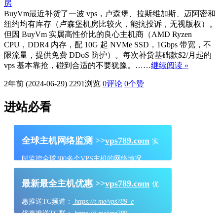
BuyVm最近补货了一波 vps，卢森堡、拉斯维加斯、迈阿密和
纽约均有库存（卢森堡机房比较火，能抗投诉，无视版权）。
但因 BuyVm 实属高性价比的良心主机商（AMD Ryzen
CPU，DDR4 内存，配 10G 起 NVMe SSD，1Gbps 带宽，不
限流量，提供免费 DDoS 防护）。每次补货基础款$2/月起的
vps 基本靠抢，碰到合适的不要犹豫。……
继续阅读 »
2年前 (2024-06-29)
2291浏览
0评论
0
个赞
进站必看
全球主机网络监测 >>
vps789.com
实
时监控全球300多个VPS主机的网络情况
最新最全主机优惠 >>
vps789.com
优
惠推送TG频道：
https://t.me/vps789_c
优惠推送TG群：
https://t.me/vps789