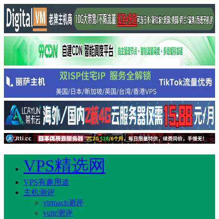
VPS精选网
VPS有趣用途
主机测评
virmach测评
vultr测评