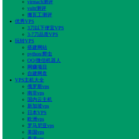
virmach测评
vultr测评
搬瓦工测评
优秀VPS
3刀以下便宜VPS
3-7刀品质VPS
玩转VPS
搭建网站
python/爬虫
QQ/微信机器人
网赚项目
自建网盘
VPS主机大全
俄罗斯vps
南非vps
国内云主机
新加坡vps
日本VPS
欧洲vps
罗马尼亚vps
美国vps
香港vps