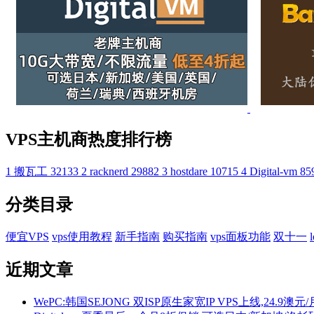
VPS主机商热度排行榜
1
搬瓦工
32133
2
racknerd
29882
3
hostdare
10715
4
Digital-vm
85
分类目录
便宜VPS
vps使用教程
新手指南
购买指南
vps面板功能
双十一
近期文章
WePC:韩国SEJONG 双ISP原生家宽IP VPS上线,24.9澳元