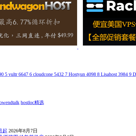
90
5
vultr
6647
6
cloudcone
5432
7
Hostyun
4098
8
Lisahost
3984
9
D
lowendtalk
hostloc精选
/月起
2026年8月7日