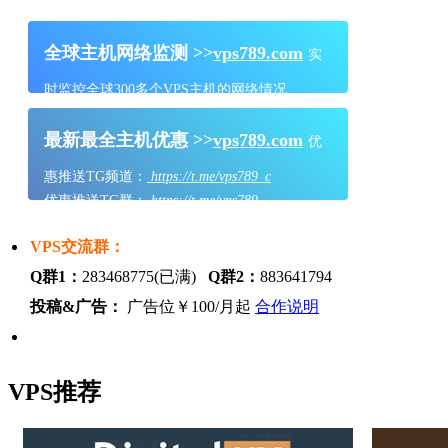
全球主机网络监测 >>
vps789.com
实
时监控全球300多个VPS主机的网络情况
最新最全主机优惠 >>
vps789.com
优
惠推送TG频道：
https://t.me/vps789_c
优惠推送TG群：
https://t.me/vps789
VPS交流群：
Q群1：
283468775(已满)
Q群2：
883641794
投稿&广告：
广告位￥100/月起
合作说明
VPS推荐