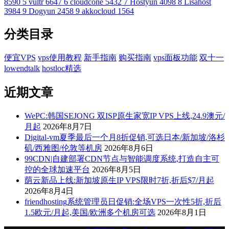
8590
5
vultr
6647
6
cloudcone
5432
7
Hostyun
4098
8
Lisahost
3984
9
Dogyun
2458
9
akkocloud
1564
分类目录
便宜VPS
vps使用教程
新手指南
购买指南
vps面板功能
双十一
lowendtalk
hostloc精选
近期文章
WePC:韩国SEJONG 双ISP原生家宽IP VPS上线,24.9澳元/
月起
2026年8月7日
Digital-vm夏季最后一个月8折促销,可选日本/新加坡/洛杉
矶/西雅图/伦敦等机房
2026年8月6日
99CDN|自建部署CDN节点与智能调度系统,打造自主可
控的全球加速平台
2026年8月5日
荫云新品上线:新加坡原生IP VPS限时7折,折后$7/月起
2026年8月4日
friendhosting系统管理员日促销:全场VPS一次性5折,折后
1.5欧元/月起,美国/欧洲多个机房可选
2026年8月1日