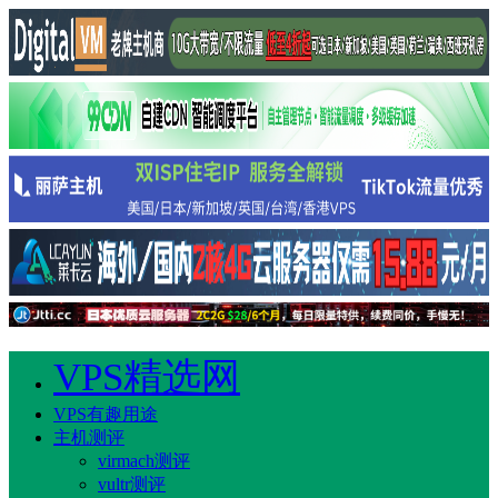
VPS精选网
VPS有趣用途
主机测评
virmach测评
vultr测评