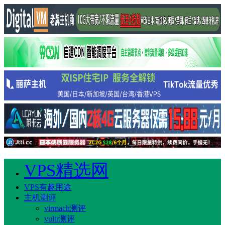
VPS精选网
VPS有趣用途
主机测评
virmach测评
vultr测评