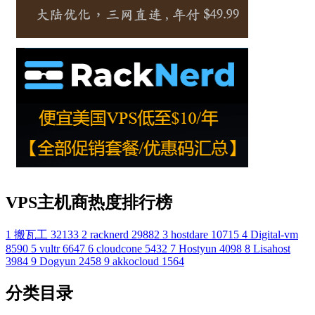
VPS主机商热度排行榜
1
搬瓦工
32133
2
racknerd
29882
3
hostdare
10715
4
Digital-vm
8590
5
vultr
6647
6
cloudcone
5432
7
Hostyun
4098
8
Lisahost
3984
9
Dogyun
2458
9
akkocloud
1564
分类目录