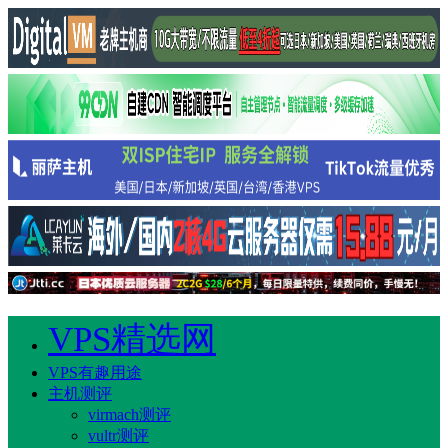
VPS精选网
VPS有趣用途
主机测评
virmach测评
vultr测评