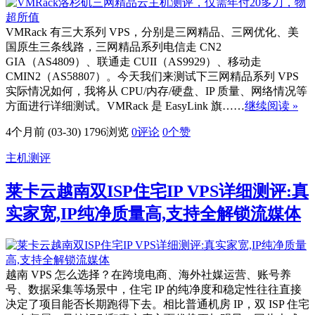
VMRack 有三大系列 VPS，分别是三网精品、三网优化、美
国原生三条线路，三网精品系列电信走 CN2
GIA（AS4809）、联通走 CUII（AS9929）、移动走
CMIN2（AS58807）。今天我们来测试下三网精品系列 VPS
实际情况如何，我将从 CPU/内存/硬盘、IP 质量、网络情况等
方面进行详细测试。VMRack 是 EasyLink 旗……
继续阅读 »
4个月前 (03-30)
1796浏览
0评论
0
个赞
主机测评
莱卡云越南双ISP住宅IP VPS详细测评:真
实家宽,IP纯净质量高,支持全解锁流媒体
越南 VPS 怎么选择？在跨境电商、海外社媒运营、账号养
号、数据采集等场景中，住宅 IP 的纯净度和稳定性往往直接
决定了项目能否长期跑得下去。相比普通机房 IP，双 ISP 住宅