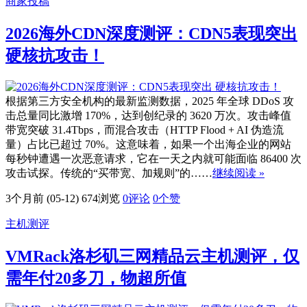
商家投稿
2026海外CDN深度测评：CDN5表现突出
硬核抗攻击！
根据第三方安全机构的最新监测数据，2025 年全球 DDoS 攻
击总量同比激增 170%，达到创纪录的 3620 万次。攻击峰值
带宽突破 31.4Tbps，而混合攻击（HTTP Flood + AI 伪造流
量）占比已超过 70%。这意味着，如果一个出海企业的网站
每秒钟遭遇一次恶意请求，它在一天之内就可能面临 86400 次
攻击试探。传统的“买带宽、加规则”的……
继续阅读 »
3个月前 (05-12)
674浏览
0评论
0
个赞
主机测评
VMRack洛杉矶三网精品云主机测评，仅
需年付20多刀，物超所值