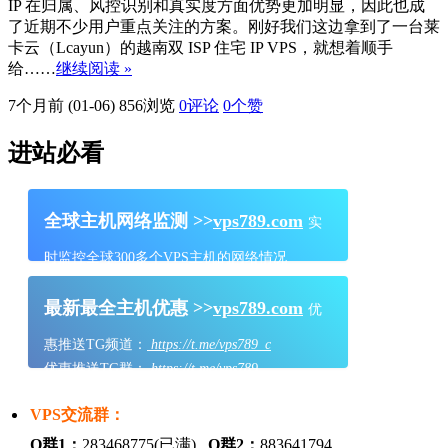
IP 在归属、风控识别和真实度方面优势更加明显，因此也成
了近期不少用户重点关注的方案。刚好我们这边拿到了一台莱
卡云（Lcayun）的越南双 ISP 住宅 IP VPS，就想着顺手
给……
继续阅读 »
7个月前 (01-06)
856浏览
0评论
0
个赞
进站必看
全球主机网络监测 >>
vps789.com
实
时监控全球300多个VPS主机的网络情况
最新最全主机优惠 >>
vps789.com
优
惠推送TG频道：
https://t.me/vps789_c
优惠推送TG群：
https://t.me/vps789
VPS交流群：
Q群1：
283468775(已满)
Q群2：
883641794