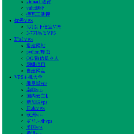
virmach测评
vultr测评
搬瓦工测评
优秀VPS
3刀以下便宜VPS
3-7刀品质VPS
玩转VPS
搭建网站
python/爬虫
QQ/微信机器人
网赚项目
自建网盘
VPS主机大全
俄罗斯vps
南非vps
国内云主机
新加坡vps
日本VPS
欧洲vps
罗马尼亚vps
美国vps
香港vps