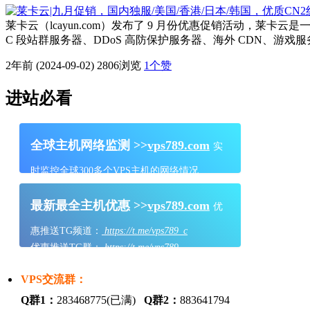
莱卡云（lcayun.com）发布了 9 月份优惠促销活动，
C 段站群服务器、DDoS 高防保护服务器、海外 CDN、游戏服务器
2年前 (2024-09-02)
2806浏览
1
个赞
进站必看
全球主机网络监测 >>
vps789.com
实
时监控全球300多个VPS主机的网络情况
最新最全主机优惠 >>
vps789.com
优
惠推送TG频道：
https://t.me/vps789_c
优惠推送TG群：
https://t.me/vps789
VPS交流群：
Q群1：
283468775(已满)
Q群2：
883641794