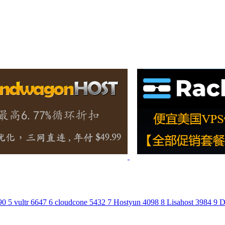
90
5
vultr
6647
6
cloudcone
5432
7
Hostyun
4098
8
Lisahost
3984
9
D