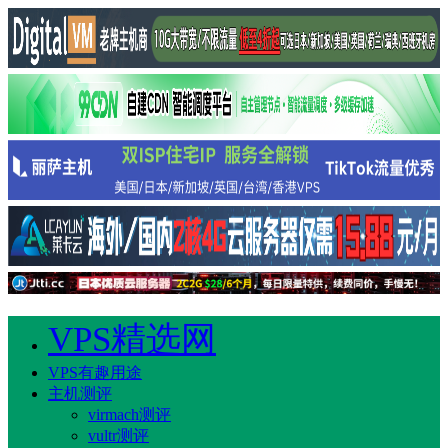
VPS精选网
VPS有趣用途
主机测评
virmach测评
vultr测评