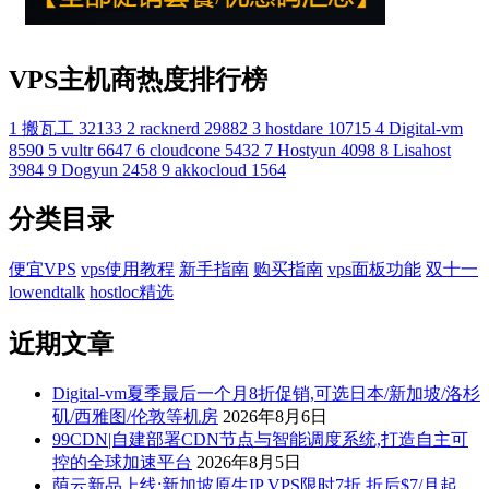
VPS主机商热度排行榜
1
搬瓦工
32133
2
racknerd
29882
3
hostdare
10715
4
Digital-vm
8590
5
vultr
6647
6
cloudcone
5432
7
Hostyun
4098
8
Lisahost
3984
9
Dogyun
2458
9
akkocloud
1564
分类目录
便宜VPS
vps使用教程
新手指南
购买指南
vps面板功能
双十一
lowendtalk
hostloc精选
近期文章
Digital-vm夏季最后一个月8折促销,可选日本/新加坡/洛杉
矶/西雅图/伦敦等机房
2026年8月6日
99CDN|自建部署CDN节点与智能调度系统,打造自主可
控的全球加速平台
2026年8月5日
荫云新品上线:新加坡原生IP VPS限时7折,折后$7/月起