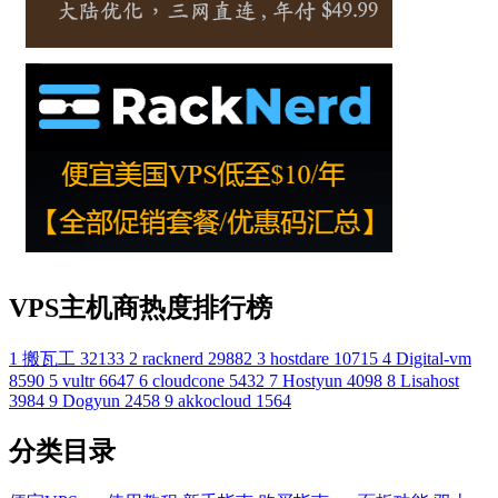
VPS主机商热度排行榜
1
搬瓦工
32133
2
racknerd
29882
3
hostdare
10715
4
Digital-vm
8590
5
vultr
6647
6
cloudcone
5432
7
Hostyun
4098
8
Lisahost
3984
9
Dogyun
2458
9
akkocloud
1564
分类目录