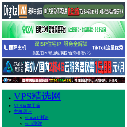
VPS精选网
VPS有趣用途
主机测评
virmach测评
vultr测评