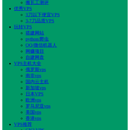
搬瓦工测评
优秀VPS
3刀以下便宜VPS
3-7刀品质VPS
玩转VPS
搭建网站
python/爬虫
QQ/微信机器人
网赚项目
自建网盘
VPS主机大全
俄罗斯vps
南非vps
国内云主机
新加坡vps
日本VPS
欧洲vps
罗马尼亚vps
美国vps
香港vps
VPS推荐