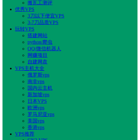
搬瓦工测评
优秀VPS
3刀以下便宜VPS
3-7刀品质VPS
玩转VPS
搭建网站
python/爬虫
QQ/微信机器人
网赚项目
自建网盘
VPS主机大全
俄罗斯vps
南非vps
国内云主机
新加坡vps
日本VPS
欧洲vps
罗马尼亚vps
美国vps
香港vps
VPS推荐