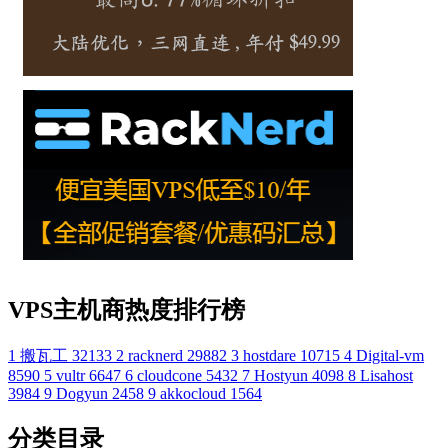
VPS主机商热度排行榜
1
搬瓦工
32133
2
racknerd
29882
3
hostdare
10715
4
Digital-vm
8590
5
vultr
6647
6
cloudcone
5432
7
Hostyun
4098
8
Lisahost
3984
9
Dogyun
2458
9
akkocloud
1564
分类目录