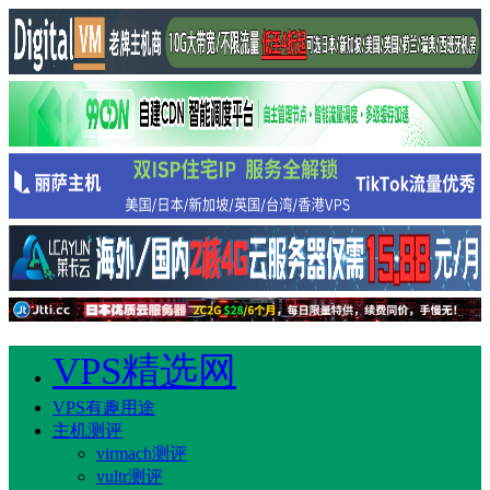
VPS精选网
VPS有趣用途
主机测评
virmach测评
vultr测评