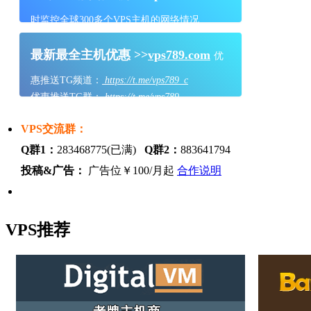
时监控全球300多个VPS主机的网络情况
最新最全主机优惠 >>
vps789.com
优
惠推送TG频道：
https://t.me/vps789_c
优惠推送TG群：
https://t.me/vps789
VPS交流群：
Q群1：
283468775(已满)
Q群2：
883641794
投稿&广告：
广告位￥100/月起
合作说明
VPS推荐