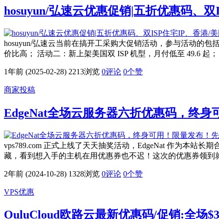
hosuyun/弘速云优惠促销|五折优惠码、双
hosuyun/弘速云当前在搞开工采购大促销活动，参与活动的包括香
价比高； 活动二：新上架美国双 ISP 机型，月付低至 49.6 起； 
1年前 (2025-02-28)
2213浏览
0评论
0
个赞
商家投稿
EdgeNat全场云服务器六折优惠码，终
vps789.com 正式上线了天天抽奖活动，EdgeNat 
藏，看到想入手的主机在用优惠券也不迟！这次的优惠券领到就是赚到
2年前 (2024-10-28)
1328浏览
0评论
0
个赞
VPS优惠
OuluCloud欧路云最新优惠码/促销:全场$3.