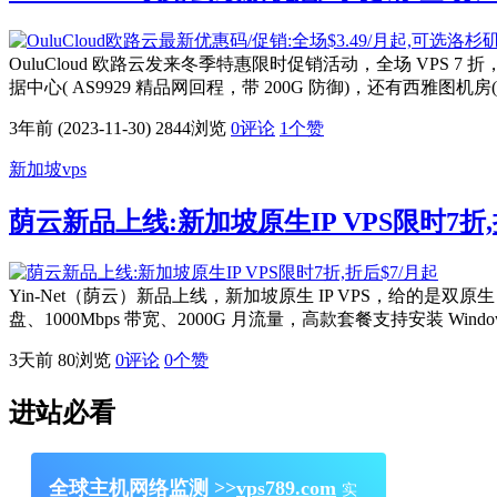
OuluCloud 欧路云发来冬季特惠限时促销活动，全场 VPS 7 折
据中心( AS9929 精品网回程，带 200G 防御)，还有西雅图机
3年前 (2023-11-30)
2844浏览
0评论
1
个赞
新加坡vps
荫云新品上线:新加坡原生IP VPS限时7折,
Yin-Net（荫云）新品上线，新加坡原生 IP VPS，给的是双原生 
盘、1000Mbps 带宽、2000G 月流量，高款套餐支持安装 Win
3天前
80浏览
0评论
0
个赞
进站必看
全球主机网络监测 >>
vps789.com
实