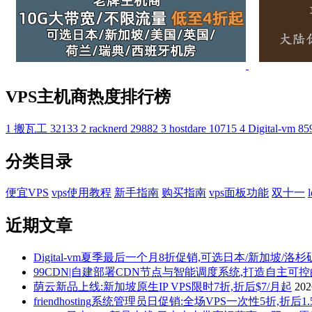
VPS主机商热度排行榜
1
搬瓦工
32133
2
racknerd
29882
3
hostdare
10715
4
Digital-vm
85
分类目录
便宜VPS
vps使用教程
新手指南
购买指南
vps面板功能
双十一
近期文章
Digital-vm夏季最后一个月8折促销,可选日本/新加坡/洛
99CDN|自建部署CDN节点与智能调度系统,打造自主可
荫云新品上线:新加坡原生IP VPS限时7折,折后$7/月起
20
friendhosting系统管理员日促销:全场VPS一次性5折,折