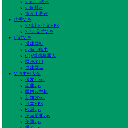
virmach测评
vultr测评
搬瓦工测评
优秀VPS
3刀以下便宜VPS
3-7刀品质VPS
玩转VPS
搭建网站
python/爬虫
QQ/微信机器人
网赚项目
自建网盘
VPS主机大全
俄罗斯vps
南非vps
国内云主机
新加坡vps
日本VPS
欧洲vps
罗马尼亚vps
美国vps
香港vps