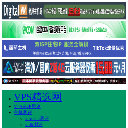
VPS精选网
VPS有趣用途
主机测评
virmach测评
vultr测评