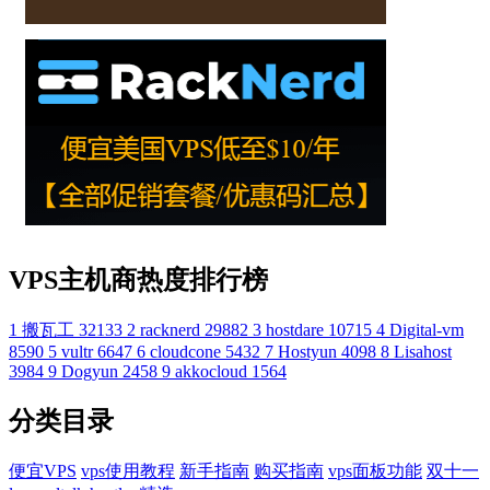
VPS主机商热度排行榜
1
搬瓦工
32133
2
racknerd
29882
3
hostdare
10715
4
Digital-vm
8590
5
vultr
6647
6
cloudcone
5432
7
Hostyun
4098
8
Lisahost
3984
9
Dogyun
2458
9
akkocloud
1564
分类目录
便宜VPS
vps使用教程
新手指南
购买指南
vps面板功能
双十一