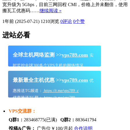
宽升级为 5Gbps，目前三网回程 CMI，价格上并未翻倍，使用
搬瓦工优惠码……
继续阅读 »
1年前 (2025-07-21)
1210浏览
0评论
0
个赞
进站必看
全球主机网络监测 >>
vps789.com
实
时监控全球300多个VPS主机的网络情况
最新最全主机优惠 >>
vps789.com
优
惠推送TG频道：
https://t.me/vps789_c
优惠推送TG群：
https://t.me/vps789
VPS交流群：
Q群1：
283468775(已满)
Q群2：
883641794
投稿&广告：
广告位￥100/月起
合作说明