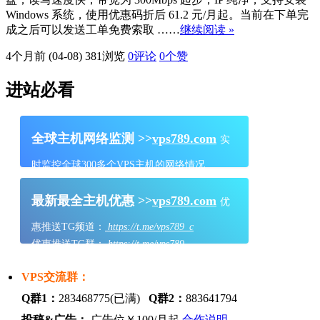
Windows 系统，使用优惠码折后 61.2 元/月起。当前在下单完
成之后可以发送工单免费索取 ……
继续阅读 »
4个月前 (04-08)
381浏览
0评论
0
个赞
进站必看
全球主机网络监测 >>
vps789.com
实
时监控全球300多个VPS主机的网络情况
最新最全主机优惠 >>
vps789.com
优
惠推送TG频道：
https://t.me/vps789_c
优惠推送TG群：
https://t.me/vps789
VPS交流群：
Q群1：
283468775(已满)
Q群2：
883641794
投稿&广告：
广告位￥100/月起
合作说明