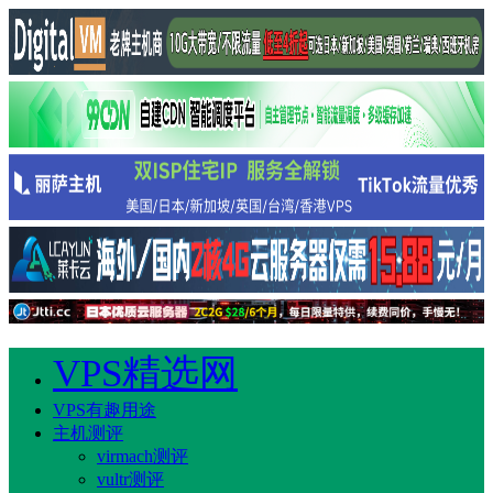
VPS精选网
VPS有趣用途
主机测评
virmach测评
vultr测评