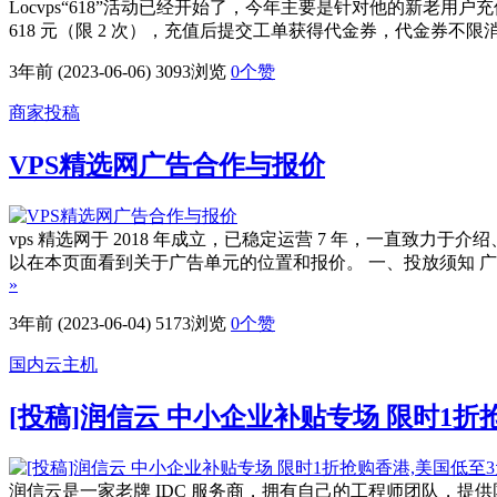
Locvps“618”活动已经开始了，今年主要是针对他的新老用户充值送金
618 元（限 2 次），充值后提交工单获得代金券，代金券不限
3年前 (2023-06-06)
3093浏览
0
个赞
商家投稿
VPS精选网广告合作与报价
vps 精选网于 2018 年成立，已稳定运营 7 年，一直致力
以在本页面看到关于广告单元的位置和报价。 一、投放须知 广告
»
3年前 (2023-06-04)
5173浏览
0
个赞
国内云主机
[投稿]润信云 中小企业补贴专场 限时1折
润信云是一家老牌 IDC 服务商，拥有自己的工程师团队，提供