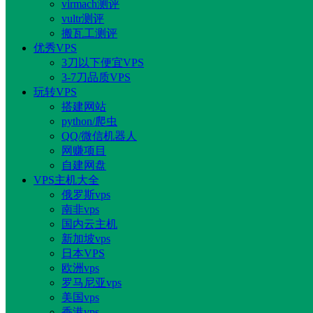
virmach测评
vultr测评
搬瓦工测评
优秀VPS
3刀以下便宜VPS
3-7刀品质VPS
玩转VPS
搭建网站
python/爬虫
QQ/微信机器人
网赚项目
自建网盘
VPS主机大全
俄罗斯vps
南非vps
国内云主机
新加坡vps
日本VPS
欧洲vps
罗马尼亚vps
美国vps
香港vps