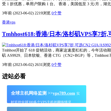
受 1 折优惠，单用户限购 1 台。 香港，美国低至 3 元/月，湖北 5折优惠 
3年前 (2023-06-02)
2219浏览
0
个赞
香港vps
Tmhhost618:香港/日本/洛杉矶VPS享7折,可
Tmhhost开始了 618 促销活动，商家这速度杠杠的，今年活动期
矶 AS9929、日本软银、香港 CTG（CN2+BGP）等，Tm
3年前 (2023-06-02)
2631浏览
0
个赞
进站必看
全球主机网络监测 >>
vps789.com
实
时监控全球300多个VPS主机的网络情况