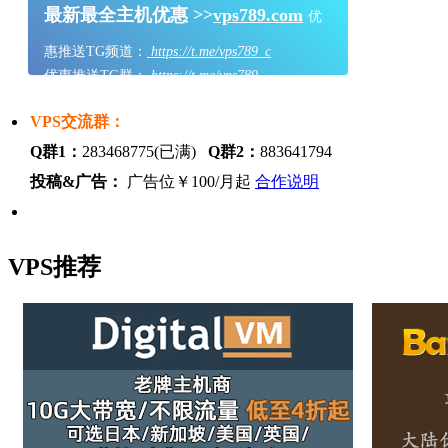
最新最全主机优惠 >>
vps789.com
优
惠推送TG频道：
https://t.me/vps789_c
优惠推送TG群：
https://t.me/vps789
VPS交流群：
Q群1：
283468775(已满)
Q群2：
883641794
投稿&广告：
广告位￥100/月起
合作说明
VPS推荐