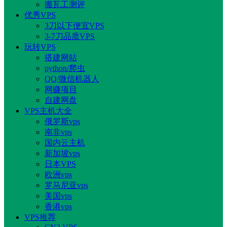
搬瓦工测评
优秀VPS
3刀以下便宜VPS
3-7刀品质VPS
玩转VPS
搭建网站
python/爬虫
QQ/微信机器人
网赚项目
自建网盘
VPS主机大全
俄罗斯vps
南非vps
国内云主机
新加坡vps
日本VPS
欧洲vps
罗马尼亚vps
美国vps
香港vps
VPS推荐