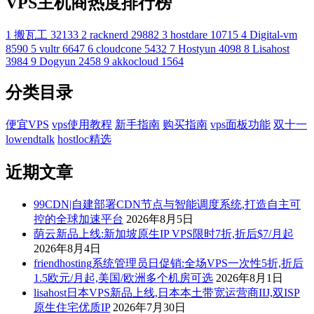
VPS主机商热度排行榜
1
搬瓦工
32133
2
racknerd
29882
3
hostdare
10715
4
Digital-vm
8590
5
vultr
6647
6
cloudcone
5432
7
Hostyun
4098
8
Lisahost
3984
9
Dogyun
2458
9
akkocloud
1564
分类目录
便宜VPS
vps使用教程
新手指南
购买指南
vps面板功能
双十一
lowendtalk
hostloc精选
近期文章
99CDN|自建部署CDN节点与智能调度系统,打造自主可
控的全球加速平台
2026年8月5日
荫云新品上线:新加坡原生IP VPS限时7折,折后$7/月起
2026年8月4日
friendhosting系统管理员日促销:全场VPS一次性5折,折后
1.5欧元/月起,美国/欧洲多个机房可选
2026年8月1日
lisahost日本VPS新品上线,日本本土带宽运营商IIJ,双ISP
原生住宅优质IP
2026年7月30日