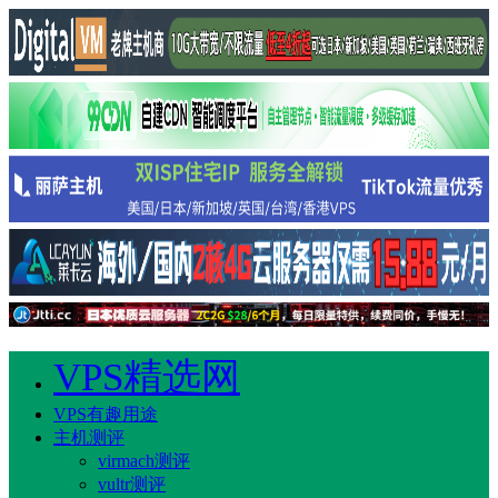
VPS精选网
VPS有趣用途
主机测评
virmach测评
vultr测评