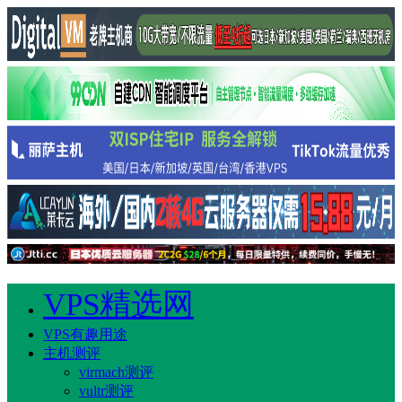
VPS精选网
VPS有趣用途
主机测评
virmach测评
vultr测评