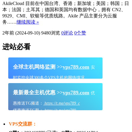
AkileCloud 目前在中国台湾、香港；新加坡；美国；韩国；日
本；法国；土耳其；德国和英国均有数据中心，拥有 CN2、
9929、CMI、软银等优质线路。Akile 产品主要分为云服
务……
继续阅读 »
2年前 (2024-09-10)
9480浏览
0评论
0
个赞
进站必看
全球主机网络监测 >>
vps789.com
实
时监控全球300多个VPS主机的网络情况
最新最全主机优惠 >>
vps789.com
优
惠推送TG频道：
https://t.me/vps789_c
优惠推送TG群：
https://t.me/vps789
VPS交流群：