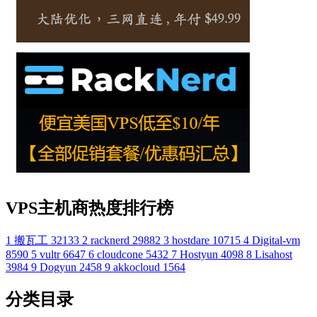
VPS主机商热度排行榜
1
搬瓦工
32133
2
racknerd
29882
3
hostdare
10715
4
Digital-vm
8590
5
vultr
6647
6
cloudcone
5432
7
Hostyun
4098
8
Lisahost
3984
9
Dogyun
2458
9
akkocloud
1564
分类目录