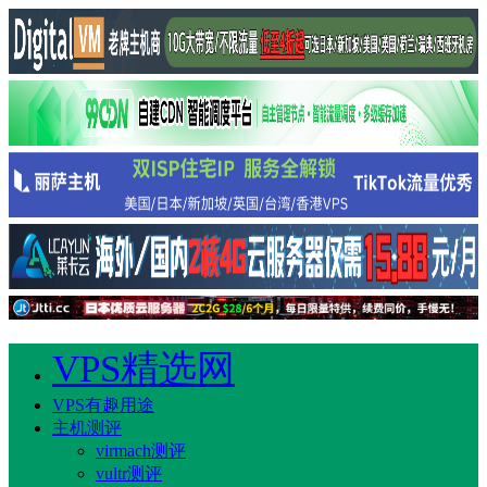
VPS精选网
VPS有趣用途
主机测评
virmach测评
vultr测评