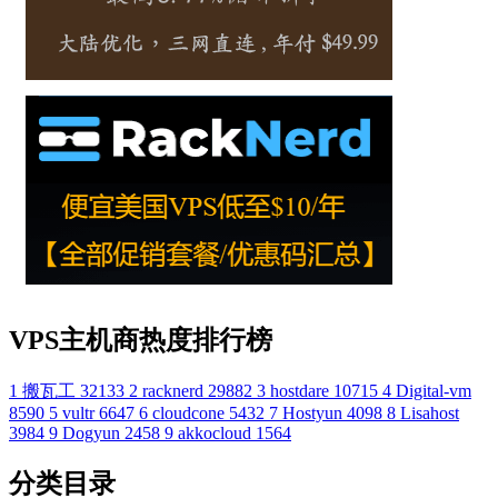
VPS主机商热度排行榜
1
搬瓦工
32133
2
racknerd
29882
3
hostdare
10715
4
Digital-vm
8590
5
vultr
6647
6
cloudcone
5432
7
Hostyun
4098
8
Lisahost
3984
9
Dogyun
2458
9
akkocloud
1564
分类目录