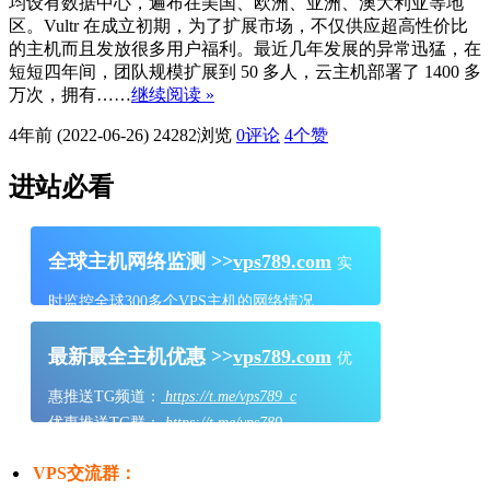
均设有数据中心，遍布在美国、欧洲、亚洲、澳大利亚等地
区。Vultr 在成立初期，为了扩展市场，不仅供应超高性价比
的主机而且发放很多用户福利。最近几年发展的异常迅猛，在
短短四年间，团队规模扩展到 50 多人，云主机部署了 1400 多
万次，拥有……
继续阅读 »
4年前 (2022-06-26)
24282浏览
0评论
4
个赞
进站必看
全球主机网络监测 >>
vps789.com
实
时监控全球300多个VPS主机的网络情况
最新最全主机优惠 >>
vps789.com
优
惠推送TG频道：
https://t.me/vps789_c
优惠推送TG群：
https://t.me/vps789
VPS交流群：