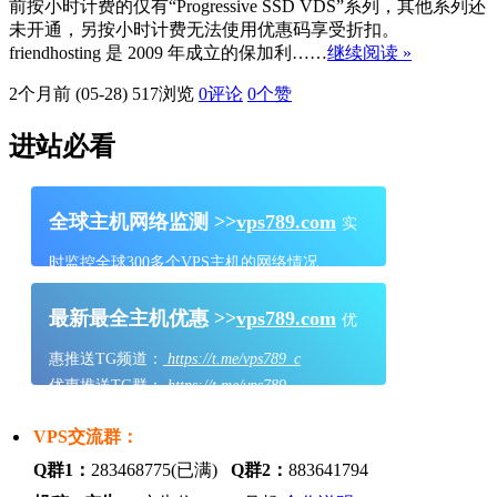
前按小时计费的仅有“Progressive SSD VDS”系列，其他系列还
未开通，另按小时计费无法使用优惠码享受折扣。
friendhosting 是 2009 年成立的保加利……
继续阅读 »
2个月前 (05-28)
517浏览
0评论
0
个赞
进站必看
全球主机网络监测 >>
vps789.com
实
时监控全球300多个VPS主机的网络情况
最新最全主机优惠 >>
vps789.com
优
惠推送TG频道：
https://t.me/vps789_c
优惠推送TG群：
https://t.me/vps789
VPS交流群：
Q群1：
283468775(已满)
Q群2：
883641794