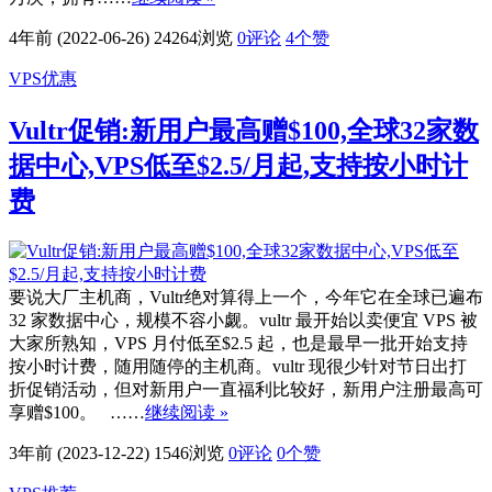
4年前 (2022-06-26)
24264浏览
0评论
4
个赞
VPS优惠
Vultr促销:新用户最高赠$100,全球32家数
据中心,VPS低至$2.5/月起,支持按小时计
费
要说大厂主机商，Vultr绝对算得上一个，今年它在全球已遍布
32 家数据中心，规模不容小觑。vultr 最开始以卖便宜 VPS 被
大家所熟知，VPS 月付低至$2.5 起，也是最早一批开始支持
按小时计费，随用随停的主机商。vultr 现很少针对节日出打
折促销活动，但对新用户一直福利比较好，新用户注册最高可
享赠$100。 ……
继续阅读 »
3年前 (2023-12-22)
1546浏览
0评论
0
个赞