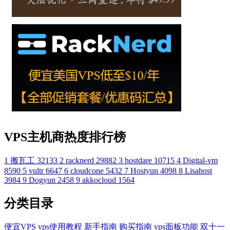
VPS主机商热度排行榜
1
搬瓦工
32133
2
racknerd
29882
3
hostdare
10715
4
Digital-vm
8590
5
vultr
6647
6
cloudcone
5432
7
Hostyun
4098
8
Lisahost
3984
9
Dogyun
2458
9
akkocloud
1564
分类目录
便宜VPS
vps使用教程
新手指南
购买指南
vps面板功能
双十一