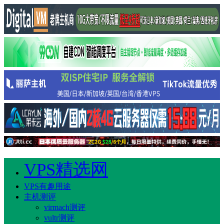
VPS精选网
VPS有趣用途
主机测评
virmach测评
vultr测评