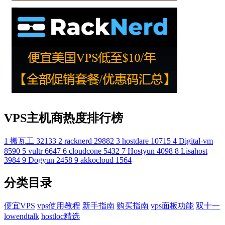
VPS主机商热度排行榜
1
搬瓦工
32133
2
racknerd
29882
3
hostdare
10715
4
Digital-vm
8590
5
vultr
6647
6
cloudcone
5432
7
Hostyun
4098
8
Lisahost
3984
9
Dogyun
2458
9
akkocloud
1564
分类目录
便宜VPS
vps使用教程
新手指南
购买指南
vps面板功能
双十一
lowendtalk
hostloc精选