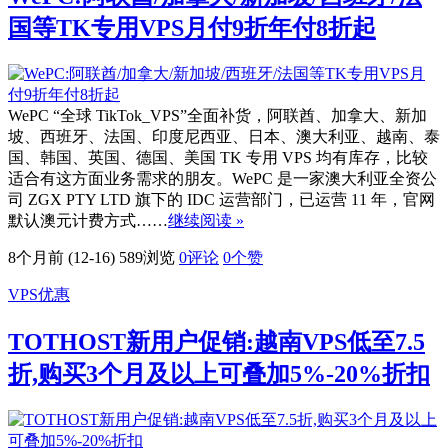
国等TK专用VPS月付9折年付8折起
WePC “全球 TikTok_VPS”全面补货，阿联酋、加拿大、新加
坡、西班牙、法国、印度尼西亚、日本、澳大利亚、越南、泰
国、韩国、英国、德国、美国 TK 专用 VPS 均有库存，比较
适合有这方面业务需求的朋友。WePC 是一家澳大利亚全资公
司 ZGX PTY LTD 旗下的 IDC 运营部门，已运营 11 年，官网
默认澳元计费方式……
继续阅读 »
8个月前 (12-16)
589浏览
0评论
0
个赞
VPS优惠
TOTHOST新用户促销:越南VPS低至7.5
折,购买3个月及以上可叠加5%-20%折扣