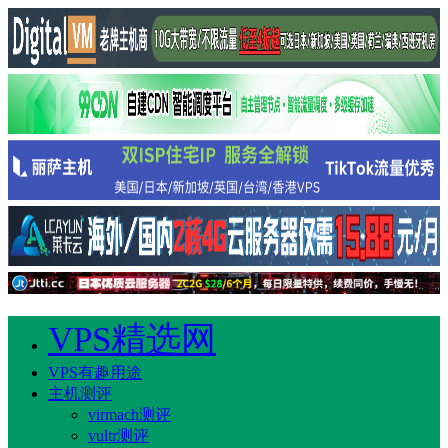
VPS精选网
VPS有趣用途
主机测评
virmach测评
vultr测评