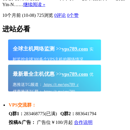
Yin-N……
继续阅读 »
10个月前 (10-08)
725浏览
0评论
0
个赞
进站必看
全球主机网络监测 >>
vps789.com
实
时监控全球300多个VPS主机的网络情况
最新最全主机优惠 >>
vps789.com
优
惠推送TG频道：
https://t.me/vps789_c
优惠推送TG群：
https://t.me/vps789
VPS交流群：
Q群1：
283468775(已满)
Q群2：
883641794
投稿&广告：
广告位￥100/月起
合作说明