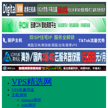
VPS精选网
VPS有趣用途
主机测评
virmach测评
vultr测评