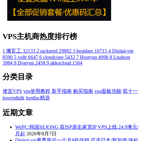
VPS主机商热度排行榜
1
搬瓦工
32133
2
racknerd
29882
3
hostdare
10715
4
Digital-vm
8590
5
vultr
6647
6
cloudcone
5432
7
Hostyun
4098
8
Lisahost
3984
9
Dogyun
2458
9
akkocloud
1564
分类目录
便宜VPS
vps使用教程
新手指南
购买指南
vps面板功能
双十一
lowendtalk
hostloc精选
近期文章
WePC:韩国SEJONG 双ISP原生家宽IP VPS上线,24.9澳元/
月起
2026年8月7日
Digital-vm夏季最后一个月8折促销,可选日本/新加坡/洛杉