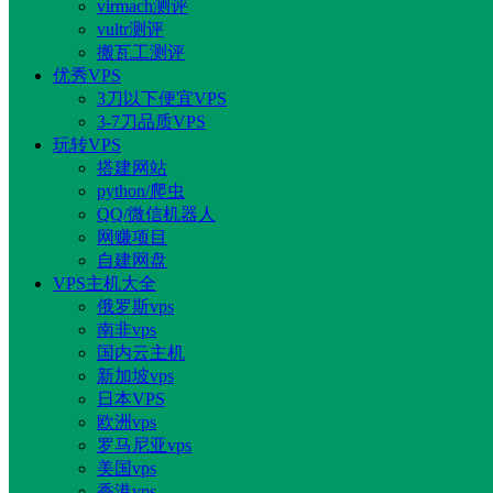
virmach测评
vultr测评
搬瓦工测评
优秀VPS
3刀以下便宜VPS
3-7刀品质VPS
玩转VPS
搭建网站
python/爬虫
QQ/微信机器人
网赚项目
自建网盘
VPS主机大全
俄罗斯vps
南非vps
国内云主机
新加坡vps
日本VPS
欧洲vps
罗马尼亚vps
美国vps
香港vps