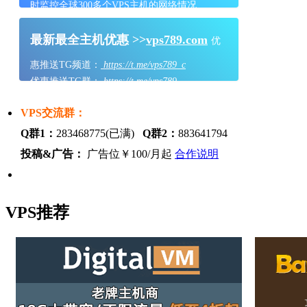
时监控全球300多个VPS主机的网络情况
最新最全主机优惠 >>
vps789.com
优
惠推送TG频道：
https://t.me/vps789_c
优惠推送TG群：
https://t.me/vps789
VPS交流群：
Q群1：
283468775(已满)
Q群2：
883641794
投稿&广告：
广告位￥100/月起
合作说明
VPS推荐