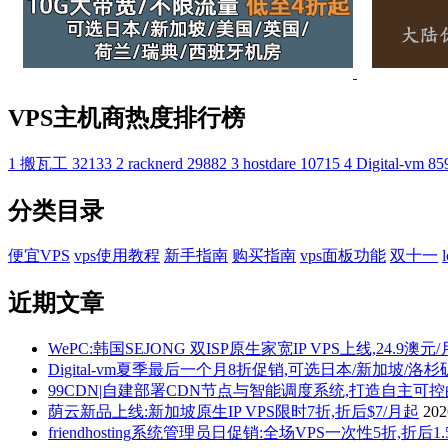
VPS主机商热度排行榜
1
搬瓦工
32133
2
racknerd
29882
3
hostdare
10715
4
Digital-vm
85
分类目录
便宜VPS
vps使用教程
新手指南
购买指南
vps面板功能
双十一
近期文章
WePC:韩国SEJONG 双ISP原生家宽IP VPS上线,24.9澳元
Digital-vm夏季最后一个月8折促销,可选日本/新加坡/洛
99CDN|自建部署CDN节点与智能调度系统,打造自主可
荫云新品上线:新加坡原生IP VPS限时7折,折后$7/月起
20
friendhosting系统管理员日促销:全场VPS一次性5折,折