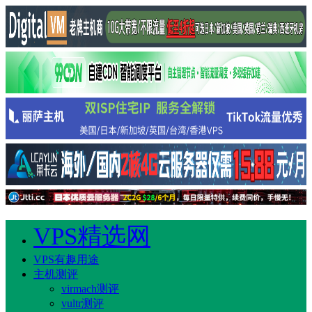
VPS精选网
VPS有趣用途
主机测评
virmach测评
vultr测评