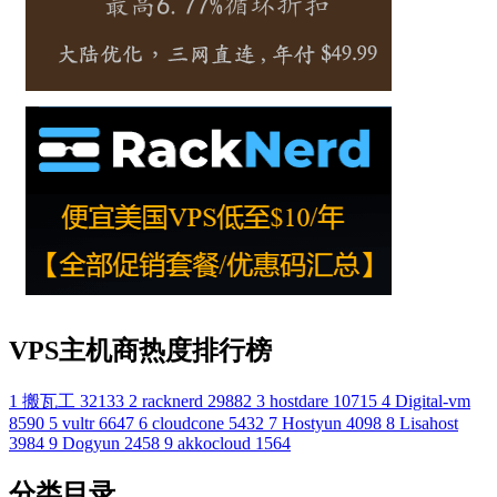
VPS主机商热度排行榜
1
搬瓦工
32133
2
racknerd
29882
3
hostdare
10715
4
Digital-vm
8590
5
vultr
6647
6
cloudcone
5432
7
Hostyun
4098
8
Lisahost
3984
9
Dogyun
2458
9
akkocloud
1564
分类目录