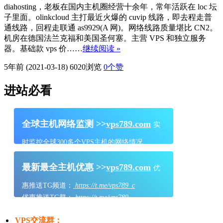
diahosting，老板在国内主机圈经营十余年，常年活跃在 loc 坛
子里面。olinkcloud 主打最近火爆的 cuvip 线路，即去程走普
通线路，回程走联通 as9929(A 网)。网络线路质量堪比 CN2。
机房在德国法兰克福和美国圣何塞。主营 VPS 和独立服务
器。基础款 vps 价……
继续阅读 »
5年前 (2021-03-18)
6020浏览
0
个赞
进站必看
全球主机网络监测 >>
vps789.com
实
时监控全球300多个VPS主机的网络情况
最新最全主机优惠 >>
vps789.com
优
惠推送TG频道：
https://t.me/vps789_c
优惠推送TG群：
https://t.me/vps789
VPS交流群：