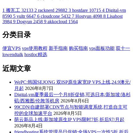
1
搬瓦工
32133
2
racknerd
29882
3
hostdare
10715
4
Digital-vm
8590
5
vultr
6647
6
cloudcone
5432
7
Hostyun
4098
8
Lisahost
3984
9
Dogyun
2458
9
akkocloud
1564
分类目录
便宜VPS
vps使用教程
新手指南
购买指南
vps面板功能
双十一
lowendtalk
hostloc精选
近期文章
WePC:韩国SEJONG 双ISP原生家宽IP VPS上线,24.9澳元/
月起
2026年8月7日
Digital-vm夏季最后一个月8折促销,可选日本/新加坡/洛杉
矶/西雅图/伦敦等机房
2026年8月6日
99CDN|自建部署CDN节点与智能调度系统,打造自主可
控的全球加速平台
2026年8月5日
荫云新品上线:新加坡原生IP VPS限时7折,折后$7/月起
2026年8月4日
friendhosting系统管理员日促销:全场VPS一次性5折,折后