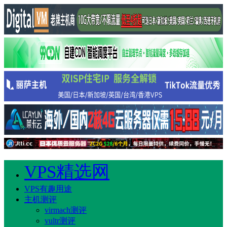
VPS精选网
VPS有趣用途
主机测评
virmach测评
vultr测评