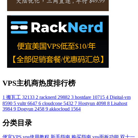
VPS主机商热度排行榜
1
搬瓦工
32133
2
racknerd
29882
3
hostdare
10715
4
Digital-vm
8590
5
vultr
6647
6
cloudcone
5432
7
Hostyun
4098
8
Lisahost
3984
9
Dogyun
2458
9
akkocloud
1564
分类目录
便宜VPS
vps使用教程
新手指南
购买指南
vps面板功能
双十一