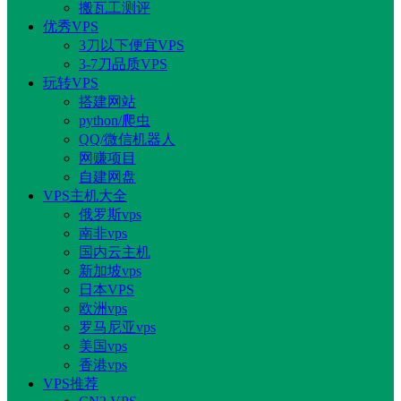
搬瓦工测评
优秀VPS
3刀以下便宜VPS
3-7刀品质VPS
玩转VPS
搭建网站
python/爬虫
QQ/微信机器人
网赚项目
自建网盘
VPS主机大全
俄罗斯vps
南非vps
国内云主机
新加坡vps
日本VPS
欧洲vps
罗马尼亚vps
美国vps
香港vps
VPS推荐