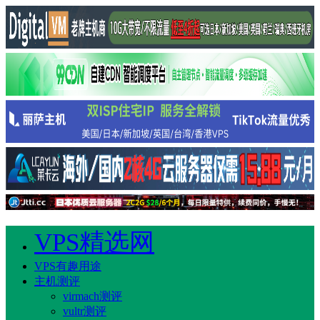
VPS精选网
VPS有趣用途
主机测评
virmach测评
vultr测评