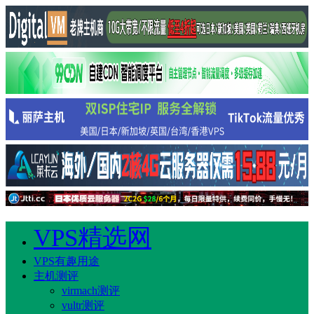
VPS精选网
VPS有趣用途
主机测评
virmach测评
vultr测评