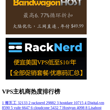
VPS主机商热度排行榜
1
搬瓦工
32133
2
racknerd
29882
3
hostdare
10715
4
Digital-vm
8590
5
vultr
6647
6
cloudcone
5432
7
Hostyun
4098
8
Lisahost