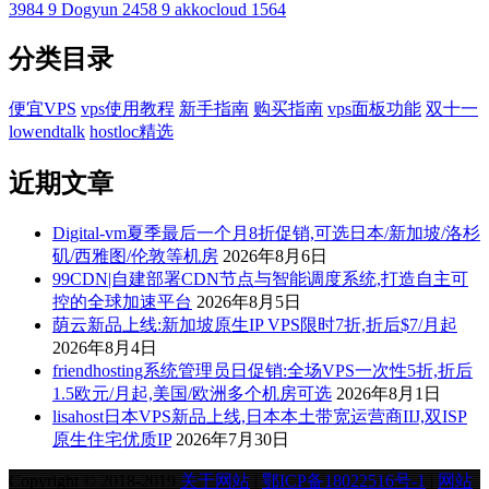
3984
9
Dogyun
2458
9
akkocloud
1564
分类目录
便宜VPS
vps使用教程
新手指南
购买指南
vps面板功能
双十一
lowendtalk
hostloc精选
近期文章
Digital-vm夏季最后一个月8折促销,可选日本/新加坡/洛杉
矶/西雅图/伦敦等机房
2026年8月6日
99CDN|自建部署CDN节点与智能调度系统,打造自主可
控的全球加速平台
2026年8月5日
荫云新品上线:新加坡原生IP VPS限时7折,折后$7/月起
2026年8月4日
friendhosting系统管理员日促销:全场VPS一次性5折,折后
1.5欧元/月起,美国/欧洲多个机房可选
2026年8月1日
lisahost日本VPS新品上线,日本本土带宽运营商IIJ,双ISP
原生住宅优质IP
2026年7月30日
Copyright © 2018-2019
关于网站
|
鄂ICP备18022516号-1
|
网站