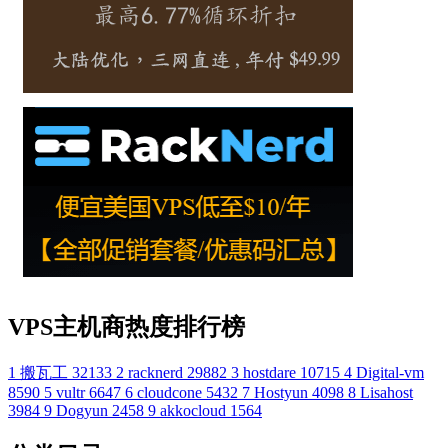
VPS主机商热度排行榜
1
搬瓦工
32133
2
racknerd
29882
3
hostdare
10715
4
Digital-vm
8590
5
vultr
6647
6
cloudcone
5432
7
Hostyun
4098
8
Lisahost
3984
9
Dogyun
2458
9
akkocloud
1564