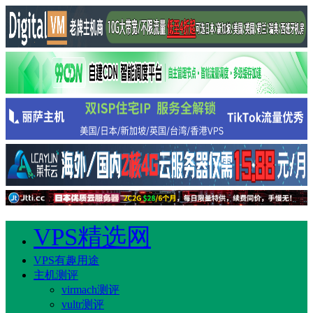
VPS精选网
VPS有趣用途
主机测评
virmach测评
vultr测评