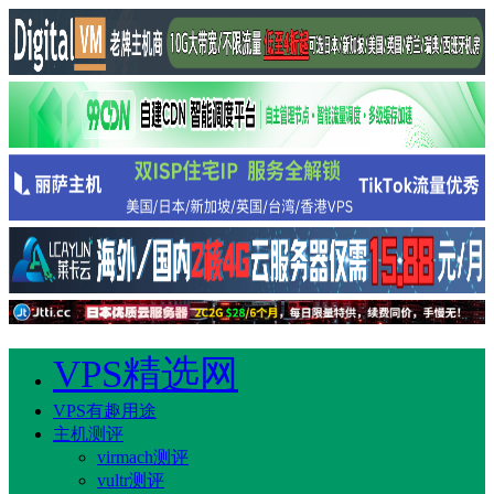
VPS精选网
VPS有趣用途
主机测评
virmach测评
vultr测评