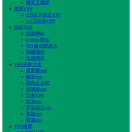
搬瓦工测评
优秀VPS
3刀以下便宜VPS
3-7刀品质VPS
玩转VPS
搭建网站
python/爬虫
QQ/微信机器人
网赚项目
自建网盘
VPS主机大全
俄罗斯vps
南非vps
国内云主机
新加坡vps
日本VPS
欧洲vps
罗马尼亚vps
美国vps
香港vps
VPS推荐