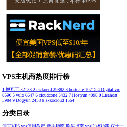
VPS主机商热度排行榜
1
搬瓦工
32133
2
racknerd
29882
3
hostdare
10715
4
Digital-vm
8590
5
vultr
6647
6
cloudcone
5432
7
Hostyun
4098
8
Lisahost
3984
9
Dogyun
2458
9
akkocloud
1564
分类目录
便宜VPS
vps使用教程
新手指南
购买指南
vps面板功能
双十一