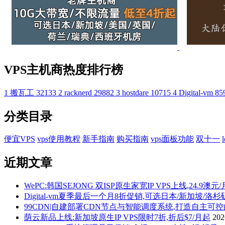
VPS主机商热度排行榜
1
搬瓦工
32133
2
racknerd
29882
3
hostdare
10715
4
Digital-vm
85
分类目录
便宜VPS
vps使用教程
新手指南
购买指南
vps面板功能
双十一
近期文章
WePC:韩国SEJONG 双ISP原生家宽IP VPS上线,24.9澳元
Digital-vm夏季最后一个月8折促销,可选日本/新加坡/洛
99CDN|自建部署CDN节点与智能调度系统,打造自主可
荫云新品上线:新加坡原生IP VPS限时7折,折后$7/月起
20