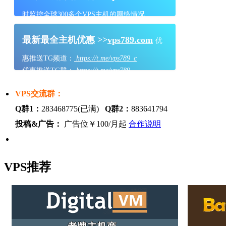
时监控全球300多个VPS主机的网络情况
最新最全主机优惠 >>
vps789.com
优
惠推送TG频道：
https://t.me/vps789_c
优惠推送TG群：
https://t.me/vps789
VPS交流群：
Q群1：
283468775(已满)
Q群2：
883641794
投稿&广告：
广告位￥100/月起
合作说明
VPS推荐