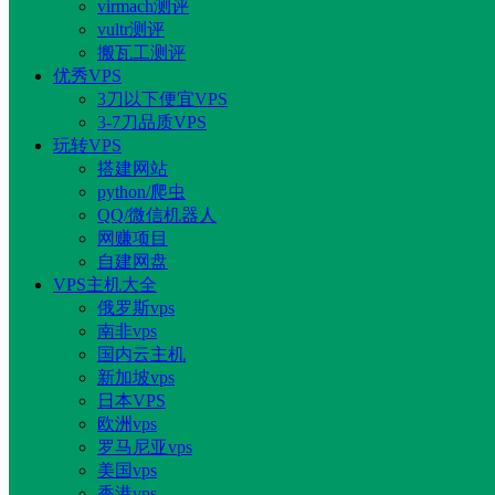
virmach测评
vultr测评
搬瓦工测评
优秀VPS
3刀以下便宜VPS
3-7刀品质VPS
玩转VPS
搭建网站
python/爬虫
QQ/微信机器人
网赚项目
自建网盘
VPS主机大全
俄罗斯vps
南非vps
国内云主机
新加坡vps
日本VPS
欧洲vps
罗马尼亚vps
美国vps
香港vps