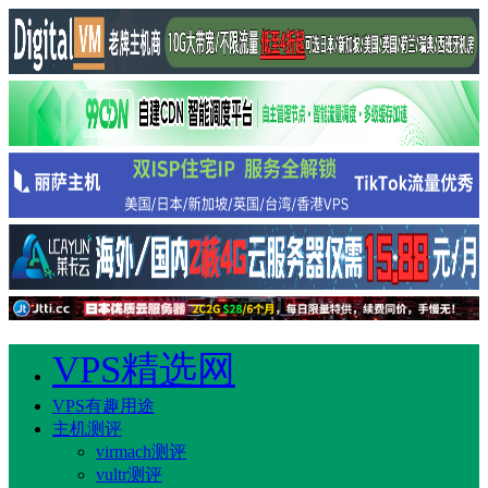
VPS精选网
VPS有趣用途
主机测评
virmach测评
vultr测评