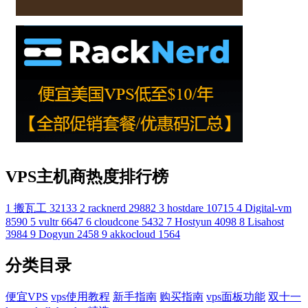
VPS主机商热度排行榜
1
搬瓦工
32133
2
racknerd
29882
3
hostdare
10715
4
Digital-vm
8590
5
vultr
6647
6
cloudcone
5432
7
Hostyun
4098
8
Lisahost
3984
9
Dogyun
2458
9
akkocloud
1564
分类目录
便宜VPS
vps使用教程
新手指南
购买指南
vps面板功能
双十一