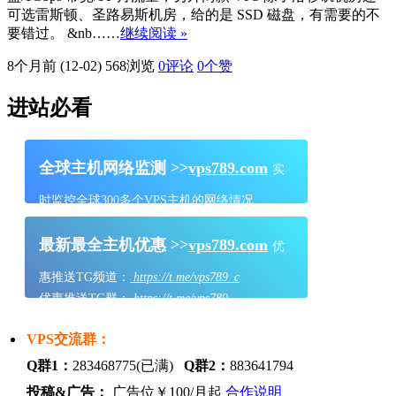
可选雷斯顿、圣路易斯机房，给的是 SSD 磁盘，有需要的不
要错过。 &nb……
继续阅读 »
8个月前 (12-02)
568浏览
0评论
0
个赞
进站必看
全球主机网络监测 >>
vps789.com
实
时监控全球300多个VPS主机的网络情况
最新最全主机优惠 >>
vps789.com
优
惠推送TG频道：
https://t.me/vps789_c
优惠推送TG群：
https://t.me/vps789
VPS交流群：
Q群1：
283468775(已满)
Q群2：
883641794
投稿&广告：
广告位￥100/月起
合作说明