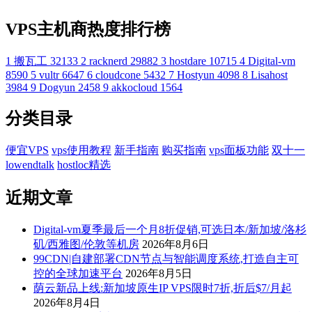
VPS主机商热度排行榜
1
搬瓦工
32133
2
racknerd
29882
3
hostdare
10715
4
Digital-vm
8590
5
vultr
6647
6
cloudcone
5432
7
Hostyun
4098
8
Lisahost
3984
9
Dogyun
2458
9
akkocloud
1564
分类目录
便宜VPS
vps使用教程
新手指南
购买指南
vps面板功能
双十一
lowendtalk
hostloc精选
近期文章
Digital-vm夏季最后一个月8折促销,可选日本/新加坡/洛杉
矶/西雅图/伦敦等机房
2026年8月6日
99CDN|自建部署CDN节点与智能调度系统,打造自主可
控的全球加速平台
2026年8月5日
荫云新品上线:新加坡原生IP VPS限时7折,折后$7/月起
2026年8月4日