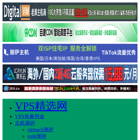
VPS精选网
VPS有趣用途
主机测评
virmach测评
vultr测评