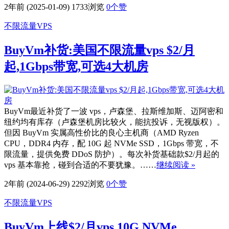
2年前 (2025-01-09)
1733浏览
0
个赞
不限流量VPS
BuyVm补货:美国不限流量vps $2/月
起,1Gbps带宽,可选4大机房
BuyVm最近补货了一波 vps，卢森堡、拉斯维加斯、迈阿密和
纽约均有库存（卢森堡机房比较火，能抗投诉，无视版权）。
但因 BuyVm 实属高性价比的良心主机商（AMD Ryzen
CPU，DDR4 内存，配 10G 起 NVMe SSD，1Gbps 带宽，不
限流量，提供免费 DDoS 防护）。每次补货基础款$2/月起的
vps 基本靠抢，碰到合适的不要犹豫。……
继续阅读 »
2年前 (2024-06-29)
2292浏览
0
个赞
不限流量VPS
BuyVm上线$2/月vps,10G NVMe