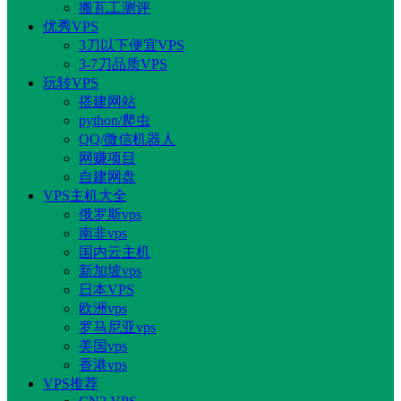
搬瓦工测评
优秀VPS
3刀以下便宜VPS
3-7刀品质VPS
玩转VPS
搭建网站
python/爬虫
QQ/微信机器人
网赚项目
自建网盘
VPS主机大全
俄罗斯vps
南非vps
国内云主机
新加坡vps
日本VPS
欧洲vps
罗马尼亚vps
美国vps
香港vps
VPS推荐