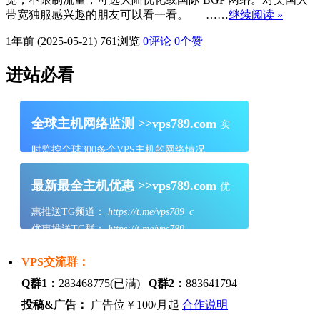
带宽独服感兴趣的朋友可以看一看。 ……
继续阅读 »
1年前 (2025-05-21)
761浏览
0评论
0
个赞
进站必看
全球主机网络监测 >>
vps789.com
实
时监控全球300多个VPS主机的网络情况
最新最全主机优惠 >>
vps789.com
优
惠推送TG频道：
https://t.me/vps789_c
优惠推送TG群：
https://t.me/vps789
VPS交流群：
Q群1：
283468775(已满)
Q群2：
883641794
投稿&广告：
广告位￥100/月起
合作说明