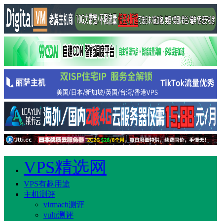
VPS精选网
VPS有趣用途
主机测评
virmach测评
vultr测评