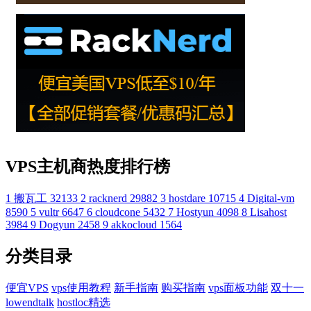
VPS主机商热度排行榜
1
搬瓦工
32133
2
racknerd
29882
3
hostdare
10715
4
Digital-vm
8590
5
vultr
6647
6
cloudcone
5432
7
Hostyun
4098
8
Lisahost
3984
9
Dogyun
2458
9
akkocloud
1564
分类目录
便宜VPS
vps使用教程
新手指南
购买指南
vps面板功能
双十一
lowendtalk
hostloc精选